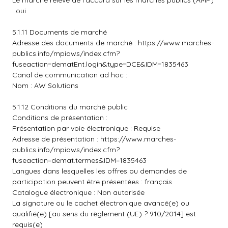
Le marché relève de l'accord sur les marchés publics (AMP)
: oui
5.1.11 Documents de marché
Adresse des documents de marché :
https://www.marches-
publics.info/mpiaws/index.cfm?
fuseaction=dematEnt.login&type=DCE&IDM=1835463
Canal de communication ad hoc :
Nom : AW Solutions
5.1.12 Conditions du marché public
Conditions de présentation :
Présentation par voie électronique : Requise
Adresse de présentation :
https://www.marches-
publics.info/mpiaws/index.cfm?
fuseaction=demat.termes&IDM=1835463
Langues dans lesquelles les offres ou demandes de
participation peuvent être présentées : français
Catalogue électronique : Non autorisée
La signature ou le cachet électronique avancé(e) ou
qualifié(e) [au sens du règlement (UE) ? 910/2014] est
requis(e)