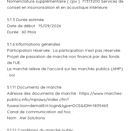
Nomenclature supplémentaire ( cpv ): 71313200 Services de
conseil en insonorisation et en acoustique intérieure
5.1.3 Durée estimée
Date de début : 15/09/2026
Durée : 60 Mois
5.1.6 Informations générales
Participation réservée : La participation n'est pas réservée.
Projet de passation de marché non financé par des fonds
de l'UE
Le marché relève de l'accord sur les marchés publics (AMP)
: oui
5.1.11 Documents de marché
Adresse des documents de marché :
https://www.marches-
publics.info/mpiaws/index.cfm?
fuseaction=dematEnt.login&type=DCE&IDM=1835463
Canal de communication ad hoc :
Nom : AW Solutions
5.1.12 Conditions du marché public