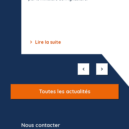
s'impos
toutes 
celles-
dépourv
des off
Lire la suite
Lir
Item
1
of
10
Toutes les actualités
Nous contacter