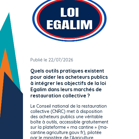
Publié le 22/07/2026
Publié 
Quels outils pratiques existent
L'ache
pour aider les acheteurs publics
attrib
à intégrer les objectifs de la loi
offre 
Egalim dans leurs marchés de
exact
restauration collective ?
spécif
prévue
Le Conseil national de la restauration
consul
collective (CNRC) met à disposition
des acheteurs publics une véritable
Le Cons
boîte à outils, accessible gratuitement
décisio
sur la plateforme « ma cantine » (ma-
strict 
cantine.agriculture.gouv.fr), pilotée
: le rè
par le ministère de l'Agriculture.