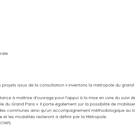
rale
s projets issus de la consultation « inventons la métropole du grand 
tance à maîtrise d'ouvrage pour l'appui à la mise en uvre du suivi d
le du Grand Paris ». Il porte également sur la possibilité de mobilise
ine des communes ainsi qu'un accompagnement méthodologique au 
e et les modalités resteront à définir par la Métropole.
1174f5