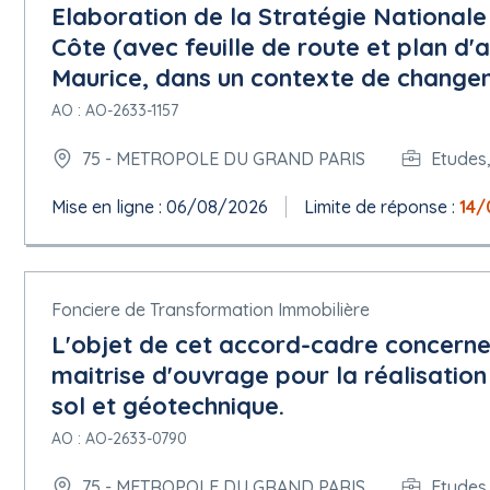
Subdivision pays (NUTS) : Paris ( FR101 )
Elaboration de la Stratégie Nationale
Pays : France
Côte (avec feuille de route et plan d'
Informations complémentaires :
Maurice, dans un contexte de changem
5.1.2 Lieu d'exécution
AO : AO-2633-1157
Subdivision pays (NUTS) : Essonne ( FR104 )
Pays : France
75 - METROPOLE DU GRAND PARIS
Etudes,
Informations complémentaires :
Mise en ligne : 06/08/2026
Limite de réponse :
14/
5.1.2 Lieu d'exécution
Subdivision pays (NUTS) : Hauts-de-Seine ( FR105 )
Pays : France
Informations complémentaires :
Fonciere de Transformation Immobilière
5.1.2 Lieu d'exécution
L'objet de cet accord-cadre concerne 
Subdivision pays (NUTS) : Seine-Saint-Denis ( FR106 )
Pays : France
maitrise d'ouvrage pour la réalisatio
Informations complémentaires :
sol et géotechnique.
5.1.2 Lieu d'exécution
AO : AO-2633-0790
Subdivision pays (NUTS) : Val-de-Marne ( FR107 )
Pays : France
75 - METROPOLE DU GRAND PARIS
Etudes,