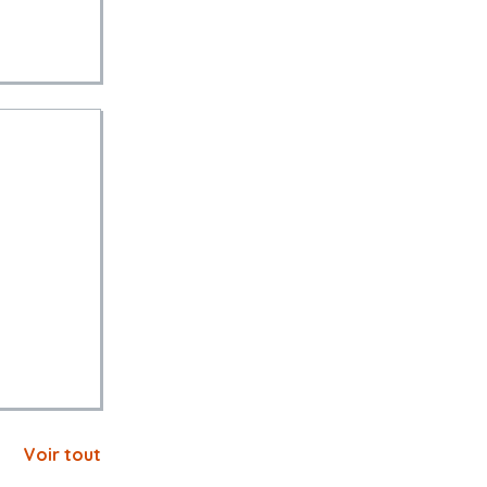
ion. Il est
la
Voir tout