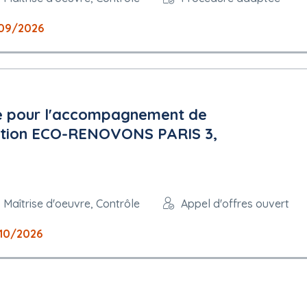
09/2026
 pour l'accompagnement de
ration ECO-RENOVONS PARIS 3,
nclu pour une durée initiale d'un an à compter de la date de notificat
n an, soit une durée maximale de 4 ans. Le titulaire ne peut refuser 
 Maîtrise d'oeuvre, Contrôle
Appel d'offres ouvert
 commande publique.
10/2026
UE
i
treprises (PME) : oui