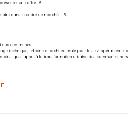
résenter une offre : 5
naire dans le cadre de marchés : 5
pui aux communes
vrage technique, urbaine et architecturale pour le suivi opérationnel 
 », ainsi que l'appui à la transformation urbaine des communes, hor
tise en urbanisme opérationnel, en conception urbaine et architectural
es, programmatiques et méthodologiques des projets, depuis les ph
er
 dans le domaine de l'ingénierie
anisme et d'architecture paysagère