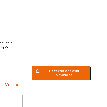
des projets
s opérations
e, lui
ases amont
Recevoir des avis
similaires
Voir tout