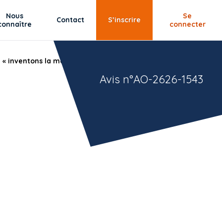
Nous
Se
Contact
S’inscrire
connaître
connecter
n « inventons la métropole du grand paris » et appui à la
Avis n°AO-2626-1543