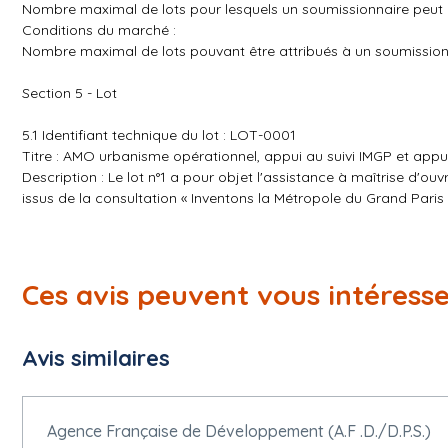
Nombre maximal de lots pour lesquels un soumissionnaire peut p
Conditions du marché :
Nombre maximal de lots pouvant être attribués à un soumission
Section 5 - Lot
5.1 Identifiant technique du lot : LOT-0001
Titre : AMO urbanisme opérationnel, appui au suivi IMGP et ap
Description : Le lot n°1 a pour objet l'assistance à maîtrise d'ou
issus de la consultation « Inventons la Métropole du Grand Paris
d'intérêt métropolitain. Le titulaire du lot n°1 mobilise une exper
permettant d'intervenir sur l'ensemble des dimensions spatial
jusqu'aux étapes opérationnelles.
Identifiant interne : 1
Ces avis peuvent vous intéress
5.1.1 Objet
Nature du marché : Services
Avis similaires
Nomenclature principale ( cpv ): 71336000 Services d'assistance
Nomenclature supplémentaire ( cpv ): 71400000 Services d'urb
5.1.2 Lieu d'exécution
Agence Française de Développement (A.F .D./D.P.S.)