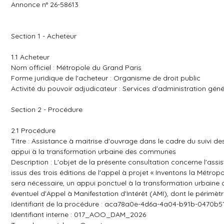
Annonce n° 26-58613
Section 1 - Acheteur
1.1 Acheteur
Nom officiel : Métropole du Grand Paris
Forme juridique de l'acheteur : Organisme de droit public
Activité du pouvoir adjudicateur : Services d'administration géné
Section 2 - Procédure
2.1 Procédure
Titre : Assistance à maitrise d'ouvrage dans le cadre du suivi de
appui à la transformation urbaine des communes
Description : L'objet de la présente consultation concerne l'assis
issus des trois éditions de l'appel à projet « Inventons la Métropo
sera nécessaire, un appui ponctuel à la transformation urba
éventuel d'Appel à Manifestation d'Intérêt (AMI), dont le périmètr
Identifiant de la procédure : aca78a0e-4d6a-4a04-b91b-0470b5
Identifiant interne : 017_AOO_DAM_2026