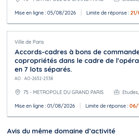
Informations complémentaires :
Mise en ligne : 05/08/2026
Limite de réponse :
21/
5.1.2 Lieu d'exécution
Subdivision pays (NUTS) : Val-d'Oise ( FR108 )
Pays : France
Informations complémentaires :
Ville de Paris
Accords-cadres à bons de commande
5.1.3 Durée estimée
Durée : 48 Mois
copropriétés dans le cadre de l'opé
en 7 lots séparés.
5.1.4 Renouvellement
Nombre maximal de renouvellements : 3
AO : AO-2632-2338
Autres informations sur le renouvellement : L'accord-cadre est co
reconductible de manière tacite 3 fois par période successive d'u
75 - METROPOLE DU GRAND PARIS
Etudes,
reconduction conformément à l'article R. 2112-4 du code de la
Mise en ligne : 01/08/2026
Limite de réponse :
06/
5.1.6 Informations générales
Participation réservée : La participation n'est pas réservée.
Projet de passation de marché non financé par des fonds de l'
Le marché relève de l'accord sur les marchés publics (AMP) : ou
Avis du même domaine d’activité
Le marché en question convient aussi aux petites et moyennes en