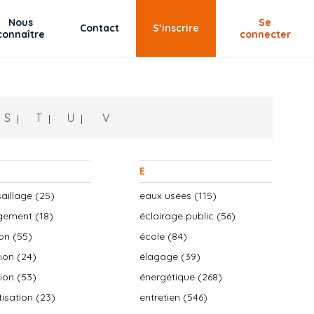
Nous
Se
Contact
S’inscrire
connaître
connecter
S
T
U
V
E
aillage (25)
eaux usées (115)
ement (18)
éclairage public (56)
on (55)
école (84)
ion (24)
élagage (39)
ion (53)
énergétique (268)
isation (23)
entretien (546)