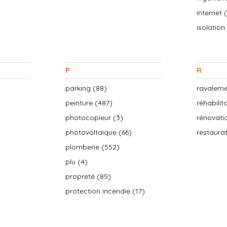
internet 
isolation
P
R
parking (88)
ravaleme
peinture (487)
réhabilit
photocopieur (3)
rénovati
photovoltaïque (66)
restaura
plomberie (552)
plu (4)
propreté (85)
protection incendie (17)