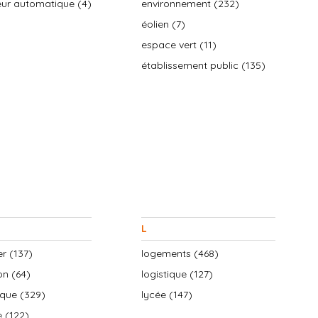
teur automatique (4)
environnement (232)
éolien (7)
espace vert (11)
établissement public (135)
L
r (137)
logements (468)
on (64)
logistique (127)
ique (329)
lycée (147)
e (122)