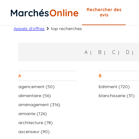
Rechercher
des
avis
Appels d'offres
top recherches
A
B
C
D
A
B
agencement (50)
bâtiment (720)
alimentaire (56)
blanchisserie (31)
aménagement (316)
amiante (126)
architecture (78)
ascenseur (90)