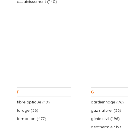
assainissement (140)
F
G
fibre optique (19)
gardiennage (76)
forage (36)
gaz naturel (36)
formation (477)
génie civil (196)
géothermie (19)