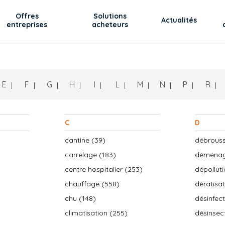
Offres
Solutions
Actualités
entreprises
acheteurs
E
F
G
H
I
L
M
N
P
R
C
D
cantine (39)
débrouss
carrelage (183)
déménag
centre hospitalier (253)
dépolluti
chauffage (558)
dératisat
chu (148)
désinfect
climatisation (255)
désinsect