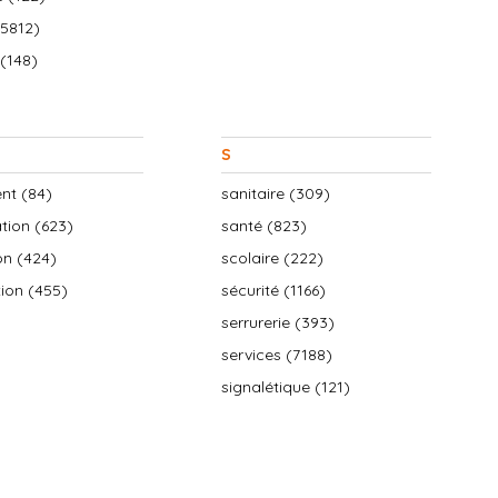
(5812)
 (148)
S
nt (84)
sanitaire (309)
ation (623)
santé (823)
on (424)
scolaire (222)
tion (455)
sécurité (1166)
serrurerie (393)
services (7188)
signalétique (121)