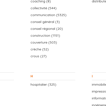
coaching (8)
distribu
collectivité (544)
communication (5325)
conseil général (3)
conseil régional (20)
construction (1151)
couverture (503)
crèche (52)
crous (27)
H
I
hospitalier (325)
immobilie
impressi
informat
ingénieri