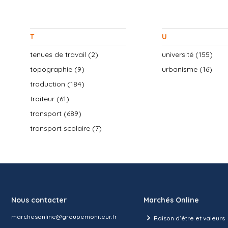
T
U
tenues de travail (2)
université (155)
topographie (9)
urbanisme (16)
traduction (184)
traiteur (61)
transport (689)
transport scolaire (7)
Nous contacter
Marchés Online
marchesonline@groupemoniteur.fr
Raison d’être et valeurs