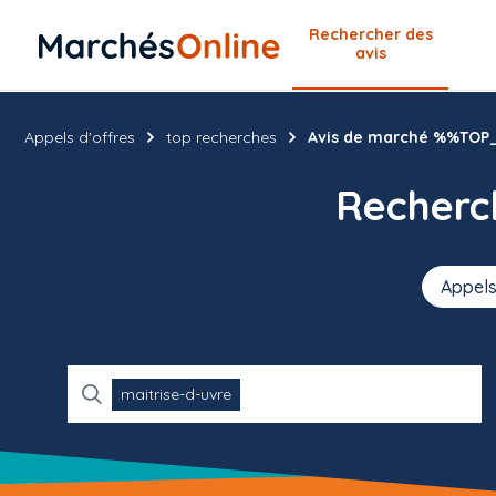
Rechercher
des
avis
Appels d'offres
top recherches
Avis de marché %%TO
Recher
Appels
maitrise-d-uvre