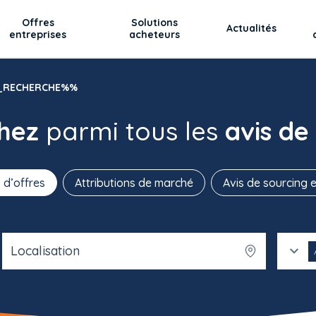
Offres
Solutions
Actualités
entreprises
acheteurs
P_RECHERCHE%%
chez
parmi tous les
avis de
 d’offres
Attributions de marché
Avis de sourcing e
Localisation