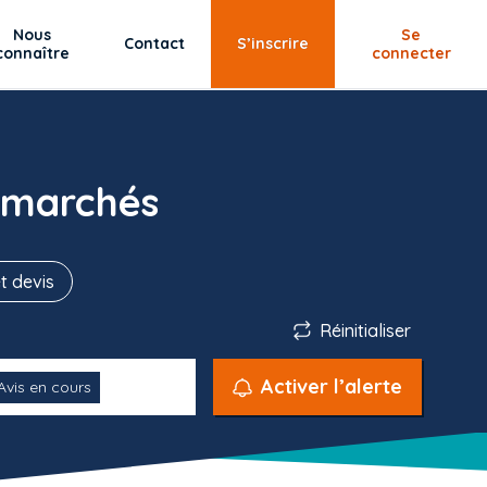
Nous
Se
Contact
S’inscrire
connaître
connecter
 marchés
t devis
Réinitialiser
Activer l’alerte
Avis en cours