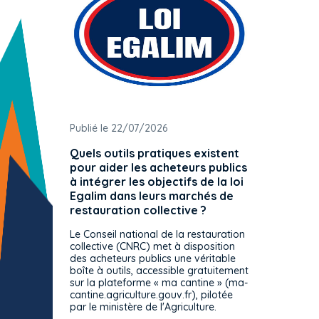
Publié le 22/07/2026
Publié 
Quels outils pratiques existent
L'ache
pour aider les acheteurs publics
attrib
à intégrer les objectifs de la loi
offre 
Egalim dans leurs marchés de
exact
restauration collective ?
spécif
prévue
Le Conseil national de la restauration
consul
collective (CNRC) met à disposition
des acheteurs publics une véritable
Le Cons
boîte à outils, accessible gratuitement
décisio
sur la plateforme « ma cantine » (ma-
strict 
cantine.agriculture.gouv.fr), pilotée
: le rè
par le ministère de l'Agriculture.
s'impos