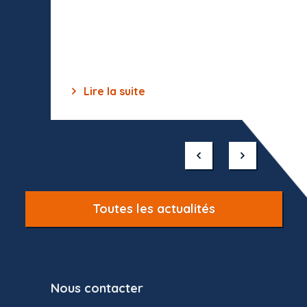
toutes 
celles-
dépourv
des off
Lire la suite
Lir
Item
1
of
10
Toutes les actualités
Nous contacter