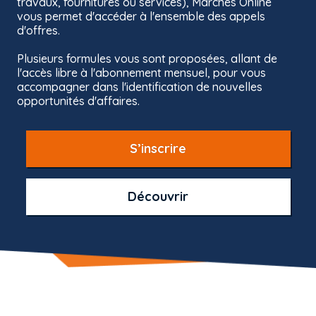
travaux, fournitures ou services), Marchés Online
Veuillez saisir vos identifiants.
vous permet d'accéder à l'ensemble des appels
d'offres.
S’inscrire
Plusieurs formules vous sont proposées, allant de
Email
l'accès libre à l'abonnement mensuel, pour vous
Bénéficiez de tous les services de Marchés
accompagner dans l'identification de nouvelles
Online
opportunités d'affaires.
Mot de passe
S’inscrire
Je suis une entreprise
Découvrir
Je suis un acheteur
Je me connecte
J’ai déjà un compte
Mot de passe oublié ?