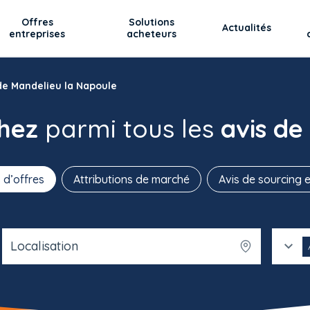
Offres
Solutions
Actualités
entreprises
acheteurs
 de Mandelieu la Napoule
chez
parmi tous les
avis de
 d’offres
Attributions de marché
Avis de sourcing e
Localisation