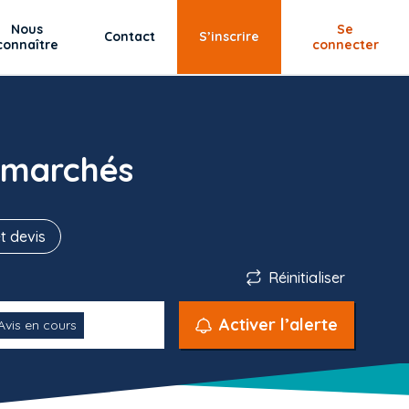
Nous
Se
Contact
S’inscrire
connaître
connecter
 marchés
t devis
Réinitialiser
Activer l’alerte
Avis en cours