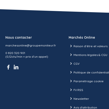
Nous contacter
Marchés Online
marchesonline@groupemoniteur.fr
Raison d’être et valeurs
0 820 320 901
Mentions légales & CGU
(0,12cts/min + prix d’un appel)
CGV
Politique de confidential
Paramétrage cookie
Fil RSS
Newsletter
Avis d'attribution