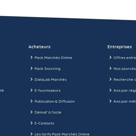
Acheteurs
Entreprises
Pack Marchés Online
Offres entre
Pack Sourcing
Nos sources
DataLab Marchés
Recherche d
ité
E-fournisseurs
Avis par rég
Publication & Diffusion
Avis par mét
Démat' à l'acte
E-Contacts
Les tarifs Pack Marchés Online