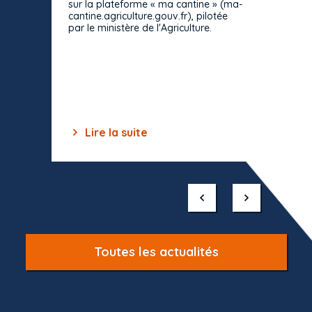
sur la plateforme « ma cantine » (ma-
strict 
cantine.agriculture.gouv.fr), pilotée
: le rè
par le ministère de l'Agriculture.
s'impos
toutes 
celles-
dépourv
des off
Lire la suite
Lir
Item
1
of
10
Toutes les actualités