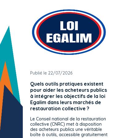
Publié le 22/07/2026
Publié 
Quels outils pratiques existent
L'ache
pour aider les acheteurs publics
attrib
à intégrer les objectifs de la loi
offre 
Egalim dans leurs marchés de
exact
restauration collective ?
spécif
prévue
Le Conseil national de la restauration
consul
collective (CNRC) met à disposition
des acheteurs publics une véritable
Le Cons
boîte à outils, accessible gratuitement
décisio