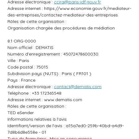
Adresse électronique :
ccira@paris-idf.gouv.fr
Adresse internet :
https://www.economie.gouv.fr/mediateur-
des-entreprises/contactez-mediateur-des-entreprises
Rôles de cette organisation :
Organisation chargée des procédures de médiation
8.1 ORG-0000
Nom officiel : DEMATIS
Numéro d'enregistrement : 45072478600030
Ville : Paris
Code postal : 75015
Subdivision pays (NUTS) : Paris ( FR101 )
Pays : France
Adresse électronique :
contact@dematis.com
Téléphone : +33 172365548
Adresse internet :
www.dematis.com
Rôles de cette organisation :
TED eSender
Informations relatives à l'avis
Identifiant/version de l'avis : a15a7ed0-259b-40bd-a4d9-
7d8b6d8e558e - 01
Type de formulaire : Mise en concurrence