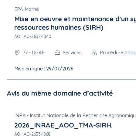
Critère : Effectif moyen annuel
EPA-Marne
Description : Effectifs moyens annuels du candidat, du person
trois dernières années
Mise en oeuvre et maintenance d'un s
ressources humaines (SIRH)
5.1.11 Documents de marché
Adresse des documents de marché :
https://marches.maximilien
AO : AO-2632-1040
Canal de communication ad hoc :
Nom : AW Solutions
77 - UGAP
Services
Procédure ada
5.1.12 Conditions du marché public
Conditions de présentation :
Mise en ligne : 29/07/2026
Présentation par voie électronique : Requise
Adresse de présentation :
https://marches.maximilien.fr/entrepr
Langues dans lesquelles les offres ou demandes de participation
Avis du même domaine d’activité
Catalogue électronique : Non autorisée
Variantes : Non autorisée
Les soumissionnaires peuvent présenter plusieurs offres : Non a
INRA - Institut Nationale de la Recher che Agronomiq
Date limite de réception des offres :
2026_INRAE_AOO_TMA-SIRH.
15/07/2026 à 12:00
AO : AO-2633-1868