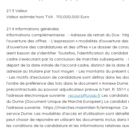
2.1.3 Valeur
Valeur estimée hors TVA : 110,000,000 Euro
2.1.4 Informations générales
Informations complémentaires : - Adresse de retrait du Dce :
htt
l'ouverture des offres. - L'expression « modalités d'ouverture d
d'ouverture des candidatures et des offres » Le dossier de consu
aient besoin de s'identifier. Toutefois, l'identification du cand
cadre s'exécutant par la conclusion de marchés subséquents. - L
départ de la date initiale de l'accord-cadre, distinct de la date 
adressé au titulaire par tout moyen. - Les montants du présent 
- Les motifs d'exclusion de candidature sont définis dans les d
l'ordre de préférence des lots dans le document « Annexe Dume »
précontractuels au pouvoir adjudicateur prévue à l'art. R. 551-1 
l'adresse électronique suivante :
recours@ugap.fr
Les candidats p
du Dume (Document Unique de Marché Européen) Le candidat rens
l'adresse suivante :
https://marches.maximilien.fr/entreprise
. Ce
service Dume. Les modalités d'accès et d'utilisation sont détaill
peut choisir de répondre en utilisant les documents inclus dans l
les conditions de la candidature et les informations relatives 