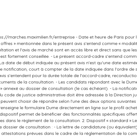
ps://marches.maximilien.fr/entreprise
- Date et heure de Paris pour 
es offres » mentionnée dans le présent avis s'entend comme « modali
ltation et l'avis de marché sont en accès libre et direct sans que le
idat est fortement conseillée. - Le présent accord-cadre s'entend com
a date de début indiquée au présent avis n'est qu'une date estimée
de notification, court à compter de la date indiquée dans l'ordre de 
avis s'entendent pour la durée totale de l'accord-cadre, reconducti
ocuments de la consultation. - Les candidats répondant avec le Dum
 annexé au dossier de consultation (le cas échéant). - La notificati
du code de justice administrative doit être adressée à la Direction ju
euvent choisir de répondre selon l'une des deux options suivantes : 
eigne le formulaire Dume directement en ligne sur le profil achet
 dispositif permet de bénéficier des fonctionnalités spécifiques offer
ées dans le règlement de la consultation. 2. Dispositif « standard » L
e dossier de consultation : - La lettre de candidature (ou équivalent)
aux attestations prévues dans le cadre de la réglementation de la c