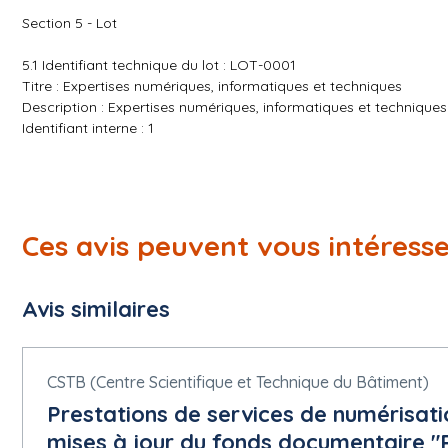
Section 5 - Lot
5.1 Identifiant technique du lot : LOT-0001
Titre : Expertises numériques, informatiques et techniques
Description : Expertises numériques, informatiques et techniques
Identifiant interne : 1
5.1.1 Objet
Nature du marché : Services
Nomenclature principale ( cpv ): 75310000 Services de prestati
Nomenclature supplémentaire ( cpv ): 75310000 Services de pre
Ces avis peuvent vous intéress
Options :
Description des options : Un ou plusieurs marchés ayant pour obj
conformément à la réglementation de la commande publique
Avis similaires
5.1.3 Durée estimée
Date de début : 29/01/2027
Durée : 24 Mois
CSTB (Centre Scientifique et Technique du Bâtiment)
Prestations de services de numérisat
5.1.4 Renouvellement
mises à jour du fonds documentaire "
Nombre maximal de renouvellements : 4