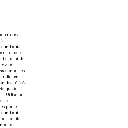
la remise et
tés
s candidats
me un accord-
. Le point de
service
ons comprises.
e indiquent
on des référés
ridique à
1. Utilisation
eur à
tes par le
e candidat
 qui contient
ommande