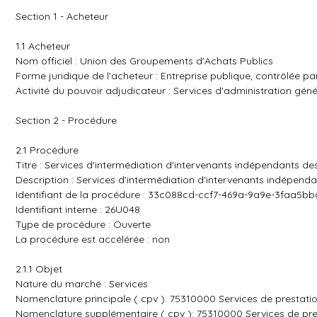
Section 1 - Acheteur
1.1 Acheteur
Nom officiel : Union des Groupements d'Achats Publics
Forme juridique de l'acheteur : Entreprise publique, contrôlée pa
Activité du pouvoir adjudicateur : Services d'administration géné
Section 2 - Procédure
2.1 Procédure
Titre : Services d'intermédiation d'intervenants indépendants de
Description : Services d'intermédiation d'intervenants indépend
Identifiant de la procédure : 33c088cd-ccf7-469a-9a9e-3faa5b
Identifiant interne : 26U048
Type de procédure : Ouverte
La procédure est accélérée : non
2.1.1 Objet
Nature du marché : Services
Nomenclature principale ( cpv ): 75310000 Services de prestati
Nomenclature supplémentaire ( cpv ): 75310000 Services de pre