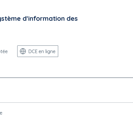
nel d'encadrement et du nombre d'intervenants indépendants pour 
ystème d'information des
.fr/entreprise
ptée
DCE en ligne
ise
 peuvent être présentées : français
utorisée
ue