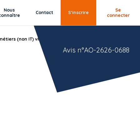
Nous
Se
Contact
S’inscrire
connaître
connecter
métiers (non IT) via une plateforme numérique.
Avis n°AO-2626-0688