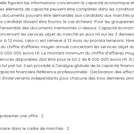
elle figurent les informations concernant la capacité économique et 
 Les éléments de capacité peuvent être complétés dans les conditio
t des documents pouvant être demandés aux candidats aux marchés pu
le candidat doivent être fournis, le cas échéant. Pour les groupemen
 l'ensemble des documents mentionnés ci-dessus. Capacité économ
concernant les services objet du marché en euro Ht sur les 3 dernier
eur à 12 mois, celui-ci est ramené à 12 mois au prorata temporis. Niv
u chiffre d'affaires moyen annuel concernant les services objet d
 de 20 000 000 euros Ht. Le montant minimum du chiffre d'affaires mo
ercices disponibles doit être pour le lot 2 de 8 000 000 euros Ht. Si 
lot par lot, il est procédé à l'analyse globale de la capacité financiè
capacité financière Référence professionnelle : Déclaration des effe
 d'intervenants indépendants pour chacune des trois dernières an
résenter une offre : 2
naire dans le cadre de marchés : 2