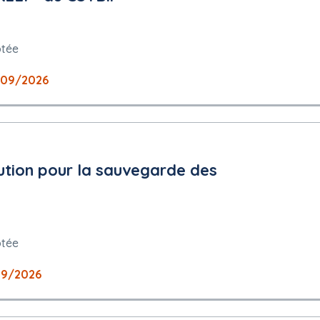
conduction sont précisées dans les documents de la consultation
ptée
/09/2026
argé de l'exécution du marché doivent être mentionnés : Non requise
UE
i
olution pour la sauvegarde des
sur la durée totale de l'accord cadre (hors Tva) : 320 000 000 e
re
ptée
09/2026
icesobjet du marché en euro Ht sur les 3 derniers exercices disponib
elui-ci est ramené à 12 mois au prorata temporis