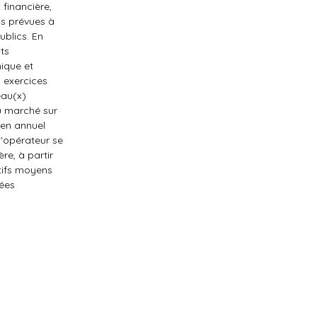
financière,
ns prévues à
blics. En
ts
ique et
s exercices
eau(x)
u marché sur
yen annuel
l'opérateur se
re, à partir
ctifs moyens
nées