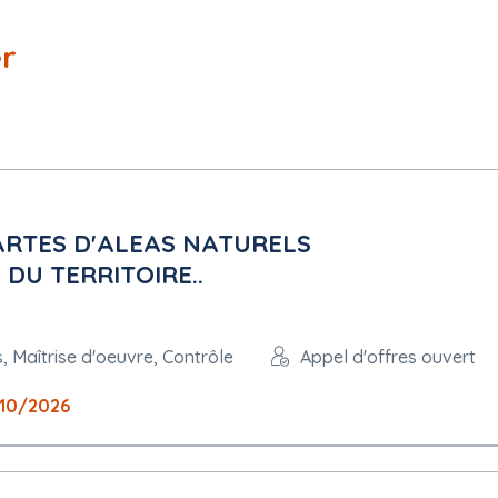
er
ptible d'être reconduit dans les conditions du cahier des charges
CARTES D'ALEAS NATURELS
 DU TERRITOIRE..
, Maîtrise d'oeuvre, Contrôle
Appel d'offres ouvert
10/2026
rgé de l'exécution du marché doivent être mentionnés : Exigence dan
UE
i