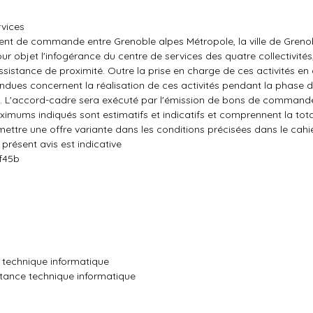
rvices
ent de commande entre Grenoble alpes Métropole, la ville de Greno
r objet l'infogérance du centre de services des quatre collectivités,
assistance de proximité. Outre la prise en charge de ces activités en
tendues concernent la réalisation de ces activités pendant la phase 
ns. L'accord-cadre sera exécuté par l'émission de bons de commande
ximums indiqués sont estimatifs et indicatifs et comprennent la tota
mettre une offre variante dans les conditions précisées dans le cahi
résent avis est indicative
af45b
e technique informatique
stance technique informatique