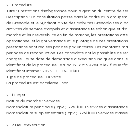
2.1 Procédure
Titre : Prestations d'infogérance pour la gestion du centre de se
Description : La consultation passé dans le cadre d'un groupem
de Grenoble et le Syndicat Mixte des Mobilités Grenobloises a pou
activités de service d'appels et d'assistance téléphonique et d'
marché et leur réversibilité en fin de marché, les prestations at
opérationnel et la gouvernance et le pilotage de ces prestatio
prestations sont réglées par des prix unitaires. Les montants ma
périodes de reconduction. Les candidats ont la possibilité de re
charges. Toute date de démarrage d'exécution indiquée dans le p
Identifiant de la procédure : e70bc831-6753-42e4-b1e2-f8a0e3f
Identifiant interne : 2026-TIC-DAJ-0140
Type de procédure : Ouverte
La procédure est accélérée : non
2.1.1 Objet
Nature du marché : Services
Nomenclature principale ( cpv ): 72611000 Services d'assistanc
Nomenclature supplémentaire ( cpv ): 72611000 Services d'assi
2.1.2 Lieu d'exécution