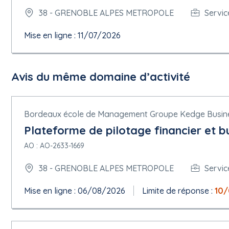
Critère :
38 - GRENOBLE ALPES METROPOLE
Servic
Type : Qualité
Description : Performance environnementale de l'offre
Catégorie du critère d'attribution seuil : Pondération (pourcenta
Mise en ligne : 11/07/2026
Nombre critère d'attribution : 10
Critère :
Type : Prix
Avis du même domaine d’activité
Description : Prix des prestations
Catégorie du critère d'attribution seuil : Pondération (pourcenta
Nombre critère d'attribution : 40
Bordeaux école de Management Groupe Kedge Busin
5.1.11 Documents de marché
Plateforme de pilotage financier et 
Adresse des documents de marché :
https://www.marches-publ
Canal de communication ad hoc :
AO : AO-2633-1669
Nom : AW Solutions
38 - GRENOBLE ALPES METROPOLE
Servic
5.1.12 Conditions du marché public
Conditions de présentation :
Mise en ligne : 06/08/2026
Limite de réponse :
10
Présentation par voie électronique : Requise
Adresse de présentation :
https://www.marches-publics.info/m
Langues dans lesquelles les offres ou demandes de participation
Catalogue électronique : Non autorisée