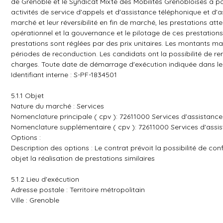
de Grenoble et le Syndicat Mixte des Mobilités Grenobloises a pou
activités de service d'appels et d'assistance téléphonique et d'
marché et leur réversibilité en fin de marché, les prestations at
opérationnel et la gouvernance et le pilotage de ces prestatio
prestations sont réglées par des prix unitaires. Les montants ma
périodes de reconduction. Les candidats ont la possibilité de re
charges. Toute date de démarrage d'exécution indiquée dans le p
Identifiant interne : S-PF-1834501
5.1.1 Objet
Nature du marché : Services
Nomenclature principale ( cpv ): 72611000 Services d'assistanc
Nomenclature supplémentaire ( cpv ): 72611000 Services d'assi
Options :
Description des options : Le contrat prévoit la possibilité de co
objet la réalisation de prestations similaires
5.1.2 Lieu d'exécution
Adresse postale : Territoire métropolitain
Ville : Grenoble
Code postal : 38000
Subdivision pays (NUTS) : Isère ( FRK24 )