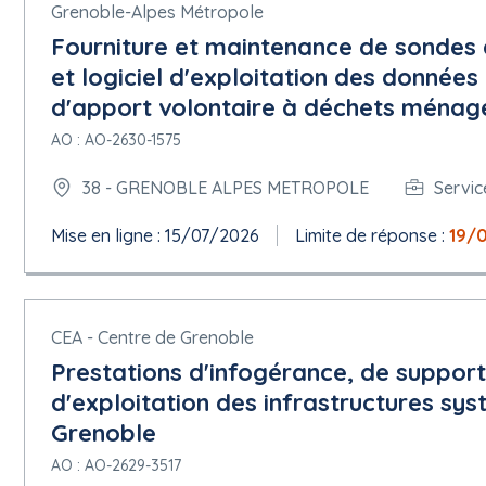
5.1.7 Marché public stratégique
Grenoble-Alpes Métropole
Méthode utilisée pour réduire l'incidence environnementale : Aut
Fourniture et maintenance de sondes 
et logiciel d'exploitation des donnée
5.1.9 Critères de sélection
Sources des critères de sélection : Avis
d'apport volontaire à déchets ménage
Critère : Assurance responsabilité professionnelle pour les risque
AO : AO-2630-1575
Description : Déclaration appropriée de banques ou preuve d'un
Critère : Autres exigences économiques ou financières
38 - GRENOBLE ALPES METROPOLE
Servic
Description : Déclaration sur l'honneur pour justifier que le ca
libre)Lettre de candidature (Dc1 ou forme libre) et d'habilitat
Mise en ligne : 15/07/2026
Limite de réponse :
19/
aux pouvoirs de la personne habilitée pour engager le candidat
Critère : Chiffre d'affaires annuel spécifique
Description : Déclaration concernant le chiffre d'affaires global 
cours des trois derniers exercices disponibles
CEA - Centre de Grenoble
5.1.10 Critères d'attribution
Prestations d'infogérance, de support 
Critère :
d'exploitation des infrastructures sy
Type : Qualité
Description : Valeur technique
Grenoble
Catégorie du critère d'attribution seuil : Pondération (pourcenta
AO : AO-2629-3517
Nombre critère d'attribution : 50