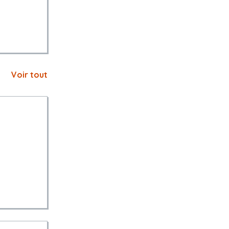
Voir tout
IDM=1834501