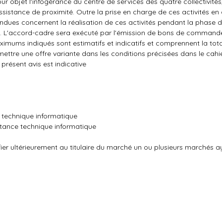
r objet l'infogérance du centre de services des quatre collectivités,
assistance de proximité. Outre la prise en charge de ces activités en
tendues concernent la réalisation de ces activités pendant la phase 
ns. L'accord-cadre sera exécuté par l'émission de bons de commande
ximums indiqués sont estimatifs et indicatifs et comprennent la tota
mettre une offre variante dans les conditions précisées dans le cahi
résent avis est indicative
e technique informatique
stance technique informatique
nfier ultérieurement au titulaire du marché un ou plusieurs marchés 