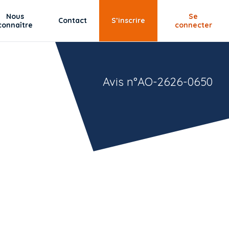
Nous
Se
Contact
S’inscrire
connaître
connecter
Avis n°AO-2626-0650