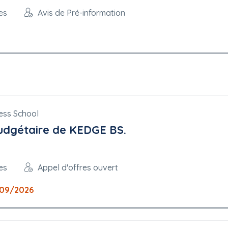
es
Avis de Pré-information
ge, valeur exacte)
ge, valeur exacte)
ess School
budgétaire de KEDGE BS.
ics.info/mpiaws/index.cfm?fuseaction=dematEnt.login&type=DCE&
es
Appel d'offres ouvert
/09/2026
piaws/index.cfm?fuseaction=demat.termes&IDM=1834501
 peuvent être présentées : français