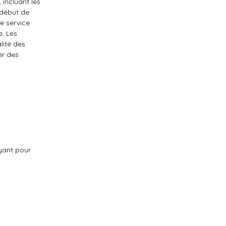
 incluant les
 début de
de service
. Les
lité des
er des
ayant pour