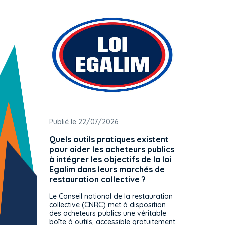
Publié le 22/07/2026
Publié 
Quels outils pratiques existent
L'ache
pour aider les acheteurs publics
attrib
à intégrer les objectifs de la loi
offre 
Egalim dans leurs marchés de
exact
restauration collective ?
spécif
prévue
Le Conseil national de la restauration
consul
collective (CNRC) met à disposition
des acheteurs publics une véritable
Le Cons
boîte à outils, accessible gratuitement