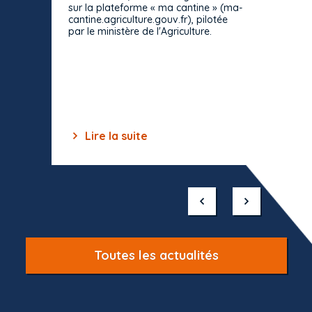
décisio
sur la plateforme « ma cantine » (ma-
strict 
cantine.agriculture.gouv.fr), pilotée
: le rè
par le ministère de l'Agriculture.
s'impos
toutes 
celles-
dépourv
des off
Lire la suite
Lir
Item
1
of
10
Toutes les actualités