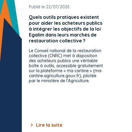
Publié le 22/07/2026
Publié 
Quels outils pratiques existent
L'ache
pour aider les acheteurs publics
attrib
à intégrer les objectifs de la loi
offre 
Egalim dans leurs marchés de
exact
restauration collective ?
spécif
prévue
Le Conseil national de la restauration
consul
collective (CNRC) met à disposition
des acheteurs publics une véritable
Le Cons
boîte à outils, accessible gratuitement
décisio
sur la plateforme « ma cantine » (ma-
strict 
cantine.agriculture.gouv.fr), pilotée
: le rè
par le ministère de l'Agriculture.
s'impos
toutes 
celles-
dépourv
des off
Lire la suite
Lir