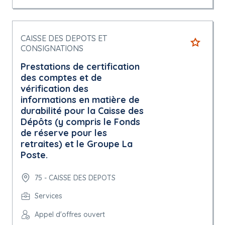
CAISSE DES DEPOTS ET
CONSIGNATIONS
Prestations de certification
des comptes et de
vérification des
informations en matière de
durabilité pour la Caisse des
Dépôts (y compris le Fonds
de réserve pour les
retraites) et le Groupe La
Poste.
75 - CAISSE DES DEPOTS
Services
Appel d'offres ouvert