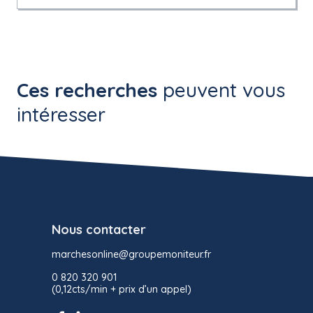
Ces recherches
peuvent vous
intéresser
Nous contacter
marchesonline@groupemoniteur.fr
0 820 320 901
(0,12cts/min + prix d’un appel)