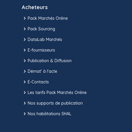
Acheteurs
Pack Marchés Online
Pack Sourcing
DataLab Marchés
E-fournisseurs
Publication & Diffusion
Démat' à l'acte
E-Contacts
Les tarifs Pack Marchés Online
Nos supports de publication
Nos habilitations SHAL