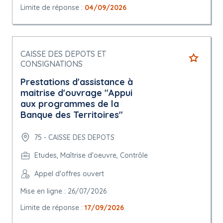
Limite de réponse :
04/09/2026
CAISSE DES DEPOTS ET
CONSIGNATIONS
Prestations d'assistance à
maitrise d'ouvrage "Appui
aux programmes de la
Banque des Territoires"
75 - CAISSE DES DEPOTS
Etudes, Maîtrise d'oeuvre, Contrôle
Appel d'offres ouvert
Mise en ligne : 26/07/2026
Limite de réponse :
17/09/2026