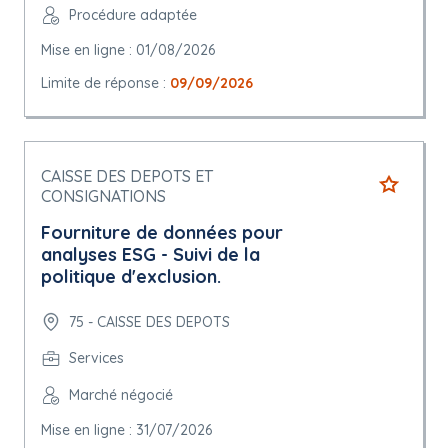
Procédure adaptée
Mise en ligne : 01/08/2026
Limite de réponse :
09/09/2026
CAISSE DES DEPOTS ET
CONSIGNATIONS
Fourniture de données pour
analyses ESG - Suivi de la
politique d'exclusion.
75 - CAISSE DES DEPOTS
Services
Marché négocié
Mise en ligne : 31/07/2026