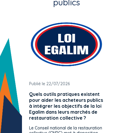
publics
Publié le 22/07/2026
Publié 
Quels outils pratiques existent
L'ache
pour aider les acheteurs publics
attrib
à intégrer les objectifs de la loi
offre 
Egalim dans leurs marchés de
exact
restauration collective ?
spécif
prévue
Le Conseil national de la restauration
consul