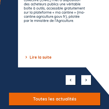
collective (CNRC) met à disposition
des acheteurs publics une véritable
Le Cons
boîte à outils, accessible gratuitement
décisio
sur la plateforme « ma cantine » (ma-
strict 
cantine.agriculture.gouv.fr), pilotée
: le rè
par le ministère de l'Agriculture.
s'impos
toutes 
celles-
dépourv
des off
Lire la suite
Lir
Item
1
of
10
Toutes les actualités