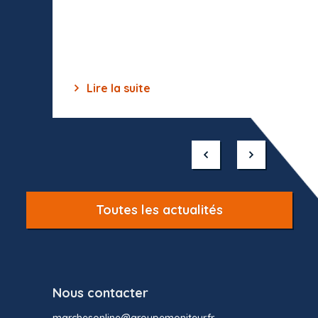
celles-
dépourv
des off
Lire la suite
Lir
Item
1
of
10
Toutes les actualités
Nous contacter