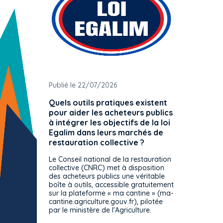
Publié le 22/07/2026
Publié 
Quels outils pratiques existent
L'ache
pour aider les acheteurs publics
attrib
à intégrer les objectifs de la loi
offre 
Egalim dans leurs marchés de
exact
restauration collective ?
spécif
prévue
Le Conseil national de la restauration
consul
collective (CNRC) met à disposition
des acheteurs publics une véritable
Le Cons
boîte à outils, accessible gratuitement
décisio
sur la plateforme « ma cantine » (ma-
strict 
cantine.agriculture.gouv.fr), pilotée
: le rè
par le ministère de l'Agriculture.
s'impos
toutes 