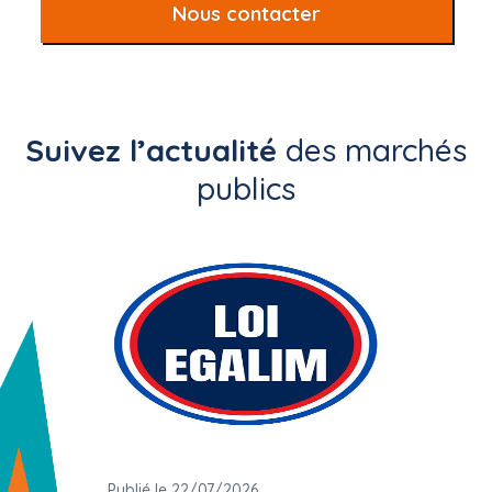
Nous contacter
Suivez l’actualité
des marchés
publics
Publié le 22/07/2026
Publié 