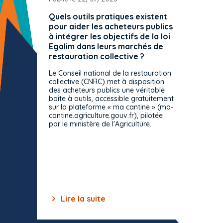
Quels outils pratiques existent
L'ache
pour aider les acheteurs publics
attrib
à intégrer les objectifs de la loi
offre 
Egalim dans leurs marchés de
exact
restauration collective ?
spécif
prévue
Le Conseil national de la restauration
consul
collective (CNRC) met à disposition
des acheteurs publics une véritable
Le Cons
boîte à outils, accessible gratuitement
décisio
sur la plateforme « ma cantine » (ma-
strict 
cantine.agriculture.gouv.fr), pilotée
: le rè
par le ministère de l'Agriculture.
s'impos
toutes 
celles-
dépourv
des off
Lire la suite
Lir