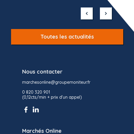
Item
1
of
10
Toutes les actualités
Nous contacter
marchesonline@groupemoniteur.fr
0 820 320 901
(0,12cts/min + prix d’un appel)
Marchés Online