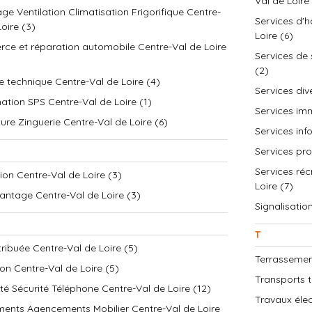
Val de Loire
ge Ventilation Climatisation Frigorifique Centre-
Services d'h
oire (3)
Loire (6)
e et réparation automobile Centre-Val de Loire
Services de 
(2)
e technique Centre-Val de Loire (4)
Services div
ation SPS Centre-Val de Loire (1)
Services imm
ure Zinguerie Centre-Val de Loire (6)
Services inf
Services pro
Services récr
ion Centre-Val de Loire (3)
Loire (7)
ntage Centre-Val de Loire (3)
Signalisatio
T
tribuée Centre-Val de Loire (5)
Terrassemen
on Centre-Val de Loire (5)
Transports t
cité Sécurité Téléphone Centre-Val de Loire (12)
Travaux élec
ents Agencements Mobilier Centre-Val de Loire