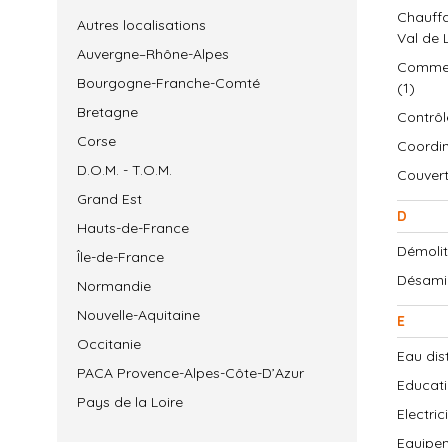
Chauffa
Autres localisations
Val de L
Auvergne–Rhône-Alpes
Commerc
Bourgogne-Franche-Comté
(1)
Bretagne
Contrôl
Corse
Coordin
D.O.M. - T.O.M.
Couvert
Grand Est
D
Hauts-de-France
Démolit
Île-de-France
Désamia
Normandie
Nouvelle-Aquitaine
E
Occitanie
Eau dis
PACA Provence-Alpes-Côte-D’Azur
Educati
Pays de la Loire
Electri
Equipem