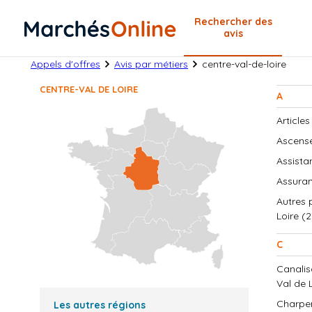
Rechercher
des
avis
Appels d'offres
Avis par métiers
centre-val-de-loire
CENTRE-VAL DE LOIRE
A
Articles
Ascense
Assista
Assuran
Autres 
Loire (2
C
Canalis
Val de L
Charpen
Les autres régions