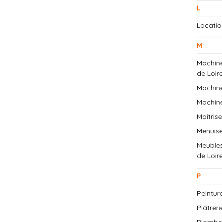
L
Locatio
M
Machine
de Loire
Machine
Machine
Maîtris
Menuise
Meubles
de Loir
P
Peintur
Plâtreri