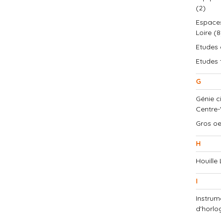
(2)
Espace
Loire (8
Etudes 
Etudes 
G
Génie c
Centre-
Gros oe
H
Houille 
I
Instrum
d'horlo