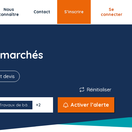
Nous
Se
Contact
S’inscrire
connaître
connecter
 marchés
t devis
Réinitialiser
Activer l’alerte
Travaux de bâ...
+2