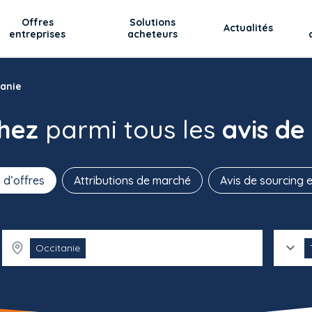
Offres
Solutions
Actualités
entreprises
acheteurs
tanie
chez
parmi tous les
avis de
 d’offres
Attributions de marché
Avis de sourcing e
Occitanie