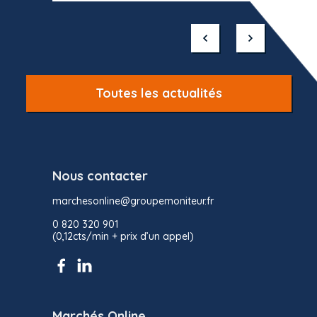
Item
1
of
10
Toutes les actualités
Nous contacter
marchesonline@groupemoniteur.fr
0 820 320 901
(0,12cts/min + prix d’un appel)
Marchés Online