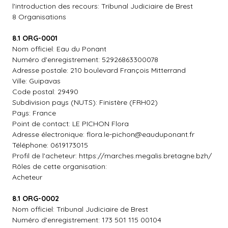
l'introduction des recours: Tribunal Judiciaire de Brest
8 Organisations
8.1 ORG-0001
Nom officiel: Eau du Ponant
Numéro d'enregistrement: 52926863300078
Adresse postale: 210 boulevard François Mitterrand
Ville: Guipavas
Code postal: 29490
Subdivision pays (NUTS): Finistère (FRH02)
Pays: France
Point de contact: LE PICHON Flora
Adresse électronique:
flora.le-pichon@eauduponant.fr
Téléphone: 0619173015
Profil de l'acheteur: https://marches.megalis.bretagne.bzh/
Rôles de cette organisation:
Acheteur
8.1 ORG-0002
Nom officiel: Tribunal Judiciaire de Brest
Numéro d'enregistrement: 173 501 115 00104