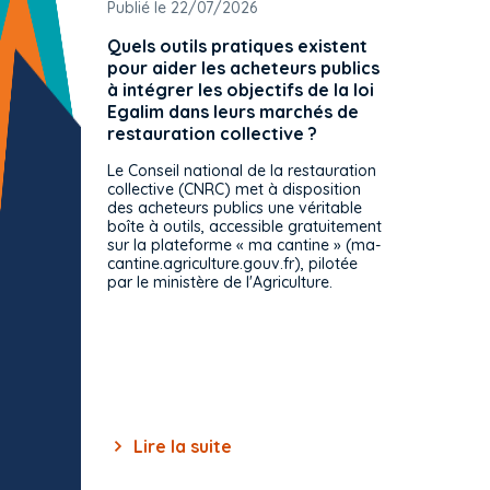
Publié le 22/07/2026
Publié 
Quels outils pratiques existent
L'ache
pour aider les acheteurs publics
attrib
à intégrer les objectifs de la loi
offre 
Egalim dans leurs marchés de
exact
restauration collective ?
spécif
prévue
Le Conseil national de la restauration
consul
collective (CNRC) met à disposition
des acheteurs publics une véritable
Le Cons
boîte à outils, accessible gratuitement
décisio
sur la plateforme « ma cantine » (ma-
strict 
cantine.agriculture.gouv.fr), pilotée
: le rè
par le ministère de l'Agriculture.
s'impos
toutes 
celles-
dépourv
des off
Lire la suite
Lir