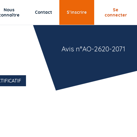
Nous
Se
Contact
S’inscrire
connaître
connecter
Avis n°AO-2620-2071
TIFICATIF