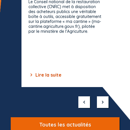
Le Conseil national de la restauration
consul
collective (CNRC) met à disposition
des acheteurs publics une véritable
Le Cons
boîte à outils, accessible gratuitement
décisio
sur la plateforme « ma cantine » (ma-
strict 
cantine.agriculture.gouv.fr), pilotée
: le rè
par le ministère de l'Agriculture.
s'impos
toutes 
celles-
dépourv
des off
Lire la suite
Lir
Item
1
of
10
Toutes les actualités