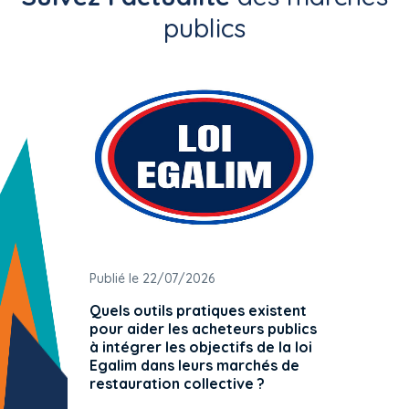
publics
Publié le 22/07/2026
Publié 
Quels outils pratiques existent
L'ache
pour aider les acheteurs publics
attrib
à intégrer les objectifs de la loi
offre 
Egalim dans leurs marchés de
exact
restauration collective ?
spécif
prévue