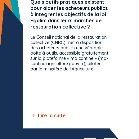
Quels outils pratiques existent
L'ache
pour aider les acheteurs publics
attrib
à intégrer les objectifs de la loi
offre 
Egalim dans leurs marchés de
exact
restauration collective ?
spécif
prévue
Le Conseil national de la restauration
consul
collective (CNRC) met à disposition
des acheteurs publics une véritable
Le Cons
boîte à outils, accessible gratuitement
décisio
sur la plateforme « ma cantine » (ma-
strict 
cantine.agriculture.gouv.fr), pilotée
: le rè
par le ministère de l'Agriculture.
s'impos
toutes 
celles-
dépourv
des off
Lire la suite
Lir
Item
1