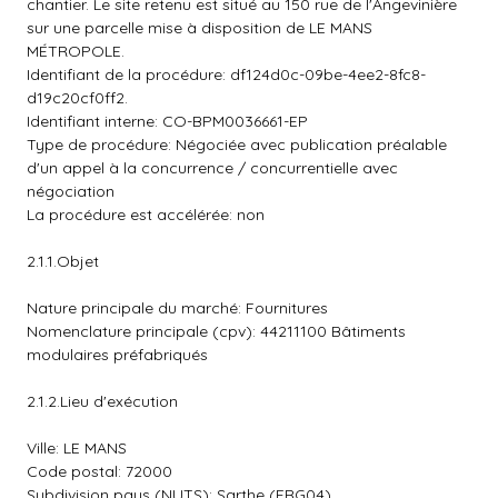
chantier. Le site retenu est situé au 150 rue de l'Angevinière
sur une parcelle mise à disposition de LE MANS
MÉTROPOLE.
Identifiant de la procédure: df124d0c-09be-4ee2-8fc8-
d19c20cf0ff2.
Identifiant interne: CO-BPM0036661-EP
Type de procédure: Négociée avec publication préalable
d'un appel à la concurrence / concurrentielle avec
négociation
La procédure est accélérée: non
2.1.1.Objet
Nature principale du marché: Fournitures
Nomenclature principale (cpv): 44211100 Bâtiments
modulaires préfabriqués
2.1.2.Lieu d'exécution
Ville: LE MANS
Code postal: 72000
Subdivision pays (NUTS): Sarthe (FRG04)