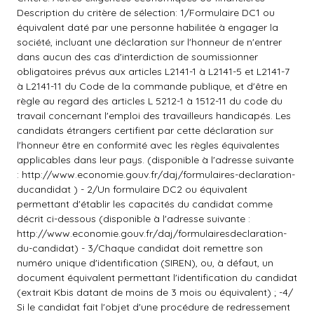
Description du critère de sélection: 1/Formulaire DC1 ou
équivalent daté par une personne habilitée à engager la
société, incluant une déclaration sur l'honneur de n'entrer
dans aucun des cas d'interdiction de soumissionner
obligatoires prévus aux articles L2141-1 à L2141-5 et L2141-7
à L2141-11 du Code de la commande publique, et d'être en
règle au regard des articles L 5212-1 à 1512-11 du code du
travail concernant l'emploi des travailleurs handicapés. Les
candidats étrangers certifient par cette déclaration sur
l'honneur être en conformité avec les règles équivalentes
applicables dans leur pays. (disponible à l'adresse suivante
: http://www.economie.gouv.fr/daj/formulaires-declaration-
ducandidat ) - 2/Un formulaire DC2 ou équivalent
permettant d'établir les capacités du candidat comme
décrit ci-dessous (disponible à l'adresse suivante :
http://www.economie.gouv.fr/daj/formulairesdeclaration-
du-candidat) - 3/Chaque candidat doit remettre son
numéro unique d'identification (SIREN), ou, à défaut, un
document équivalent permettant l'identification du candidat
(extrait Kbis datant de moins de 3 mois ou équivalent) ; -4/
Si le candidat fait l'objet d'une procédure de redressement