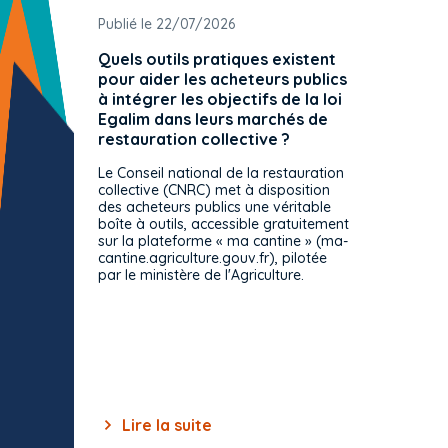
Publié le 22/07/2026
Publié 
Quels outils pratiques existent
L'ache
pour aider les acheteurs publics
attrib
à intégrer les objectifs de la loi
offre 
Egalim dans leurs marchés de
exact
restauration collective ?
spécif
prévue
Le Conseil national de la restauration
consul
collective (CNRC) met à disposition
des acheteurs publics une véritable
Le Cons
boîte à outils, accessible gratuitement
décisio
sur la plateforme « ma cantine » (ma-
strict 
cantine.agriculture.gouv.fr), pilotée
: le rè
par le ministère de l'Agriculture.
s'impos
toutes 
celles-
dépourv
des off
Lire la suite
Lir