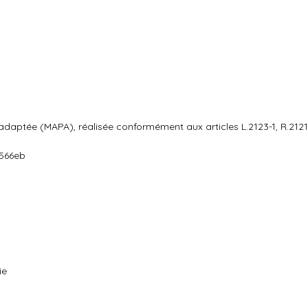
adaptée (MAPA), réalisée conformément aux articles L.2123-1, R.2121-
a566eb
ie