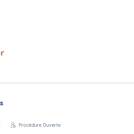
er
par des fonds de l'UE
n
fs
.com/sdm/ent/gen/ent_detail.do?PCSLID=CSL_2026_UxJfXaiQ-W
t
Procédure Ouverte