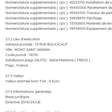
Nomenclature supplémentaire ( cpv ): 45223110 Installation de s
Nomenclature supplémentaire ( cpv ): 45430000 Revêtement de
Nomenclature supplémentaire ( cpv ): 45442100 Travaux de pei
Nomenclature supplémentaire ( cpv ): 34928470 Fléchage
Nomenclature supplémentaire ( cpv ): 33192600 Matériels de lev
Nomenclature supplémentaire ( cpv ): 39314000 Équipement de cu
2.1.2 Lieu d'exécution
Adresse postale : 13 RUE BOUCICAUT
Ville : MONT SAINT AIGNAN
Code postal : 76130
Subdivision pays (NUTS) : Seine-Maritime ( FRD22 )
Pays : France
2.1.3 Valeur
Valeur estimée hors TVA : 0 Euro
2.1.4 Informations générales
Base juridique :
Directive 2014/24/UE