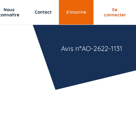
Nous
Se
Contact
S’inscrire
connaître
connecter
Avis n°AO-2622-1131