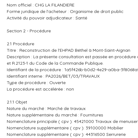
Nom officiel : CHG LA FILANDIERE
Forme juridique de l'acheteur : Organisme de droit public
Activité du pouvoir adjudicateur : Santé
Section 2 - Procédure
2.1 Procédure
Titre : Reconstruction de l'EHPAD Béthel à Mont-Saint-Aignan
Description : La présente consultation est passée en procédure 
et R.2123-1 du Code de la Commande Publique.
Identifiant de la procédure : 1a5f426b-b0d2-4e29-a0ba-3f8068
Identifiant interne : PA2026/BET/03/TRAVAUX
Type de procédure : Ouverte
La procédure est accélérée : non
2.1.1 Objet
Nature du marché : Marché de travaux
Nature supplémentaire du marché : Fournitures
Nomenclature principale ( cpv ): 45421000 Travaux de menuiser
Nomenclature supplémentaire ( cpv ): 39100000 Mobilier
Nomenclature supplémentaire ( cpv ): 44316500 Serrurerie