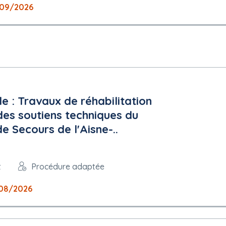
nt2/gen/ficheCsl.action?PCSLID=CSL_2026_UxJfXaiQ-W
09/2026
 peuvent être présentées : français
 : Travaux de réhabilitation
es soutiens techniques du
plois protégés : Non
e Secours de l'Aisne-..
t
Procédure adaptée
08/2026