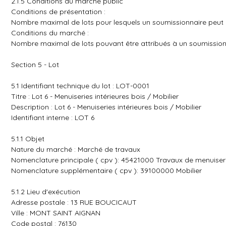
2.1.5 Conditions du marché public
Conditions de présentation :
Nombre maximal de lots pour lesquels un soumissionnaire peut p
Conditions du marché :
Nombre maximal de lots pouvant être attribués à un soumission
Section 5 - Lot
5.1 Identifiant technique du lot : LOT-0001
Titre : Lot 6 - Menuiseries intérieures bois / Mobilier
Description : Lot 6 - Menuiseries intérieures bois / Mobilier
Identifiant interne : LOT 6
5.1.1 Objet
Nature du marché : Marché de travaux
Nomenclature principale ( cpv ): 45421000 Travaux de menuiser
Nomenclature supplémentaire ( cpv ): 39100000 Mobilier
5.1.2 Lieu d'exécution
Adresse postale : 13 RUE BOUCICAUT
Ville : MONT SAINT AIGNAN
Code postal : 76130