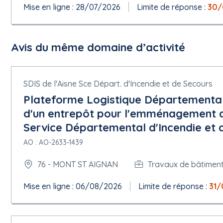
Adresse de présentation :
https://www.achatpublic.com/sdm/e
Mise en ligne : 28/07/2026
Limite de réponse :
30/
Langues dans lesquelles les offres ou demandes de participation
Catalogue électronique : Autorisée
Variantes : Autorisée
Avis du même domaine d’activité
Date limite de réception des offres :
10/07/2026 à 12:00
SDIS de l'Aisne Sce Départ. d'Incendie et de Secours
Plateforme Logistique Départementale
Date limite de validité de l'offre : 180 Jour
Conditions du marché :
d'un entrepôt pour l'emménagement d
Le marché doit être exécuté dans le cadre de programmes d'em
Service Départemental d'Incendie et d
Facturation en ligne : Autorisée
La commande en ligne sera utilisée : non
AO : AO-2633-1439
Le paiement en ligne sera utilisé : non
76 - MONT ST AIGNAN
Travaux de bâtimen
5.1.15 Techniques
Accord-cadre :
Mise en ligne : 06/08/2026
Limite de réponse :
31/
Pas d'accord-cadre
Informations sur le système d'acquisition dynamique :
Pas de système d'acquisition dynamique