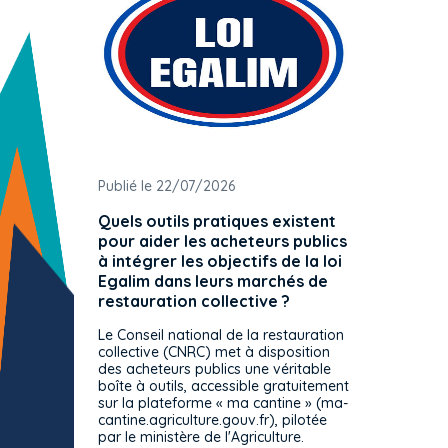
Publié le 22/07/2026
Publié 
Quels outils pratiques existent
L'ache
pour aider les acheteurs publics
attrib
à intégrer les objectifs de la loi
offre 
Egalim dans leurs marchés de
exact
restauration collective ?
spécif
prévue
Le Conseil national de la restauration
consul
collective (CNRC) met à disposition
des acheteurs publics une véritable
Le Cons
boîte à outils, accessible gratuitement
décisio
sur la plateforme « ma cantine » (ma-
strict 
cantine.agriculture.gouv.fr), pilotée
: le rè
par le ministère de l'Agriculture.
s'impos