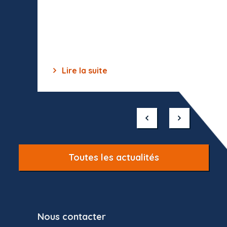
toutes 
celles-
dépourv
des off
Lire la suite
Lir
Item
1
of
10
Toutes les actualités
Nous contacter