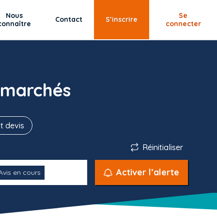
Nous
Se
Contact
S’inscrire
connaître
connecter
 marchés
t devis
Réinitialiser
Activer l’alerte
Avis en cours