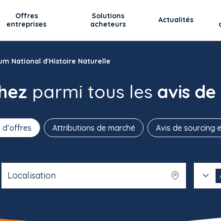
Offres
Solutions
Actualités
entreprises
acheteurs
m National d'Histoire Naturelle
chez
parmi tous les
avis de
 d’offres
Attributions de marché
Avis de sourcing e
Localisation