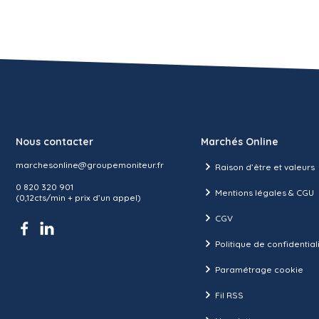
Nous contacter
Marchés Online
marchesonline@groupemoniteur.fr
Raison d’être et valeurs
0 820 320 901
Mentions légales & CGU
(0,12cts/min + prix d’un appel)
CGV
Politique de confidential
Paramétrage cookie
Fil RSS