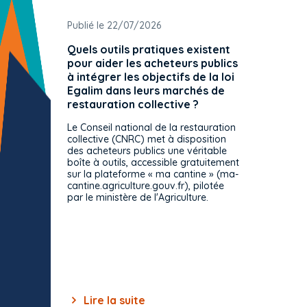
Publié le 22/07/2026
Publié 
Quels outils pratiques existent
L'ache
pour aider les acheteurs publics
attrib
à intégrer les objectifs de la loi
offre 
Egalim dans leurs marchés de
exact
restauration collective ?
spécif
prévue
Le Conseil national de la restauration
consul
collective (CNRC) met à disposition
des acheteurs publics une véritable
Le Cons
boîte à outils, accessible gratuitement
décisio
sur la plateforme « ma cantine » (ma-
strict 
cantine.agriculture.gouv.fr), pilotée
: le rè
par le ministère de l'Agriculture.
s'impos
toutes 
celles-
dépourv
des off
Lire la suite
Lir