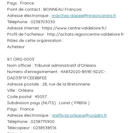
Pays : France
Point de contact : BONNEAU François
Adresse électronique :
marches-dapee@regioncentre.fr
Téléphone : 0238703030
Adresse internet :
https://www.centre-valdeloire.fr/
Profil de l'acheteur :
http://achats.regioncentre-valdeloire.fr
Rôles de cette organisation :
Acheteur
8.1 ORG-0003
Nom officiel : Tribunal administratif d'Orléans
Numéro d'enregistrement : 4A832020-B59E-5D2C-
DAD33F1FCEE8BFEE
Adresse postale : 28, rue de la Bretonnerie
Ville : Orléans
Code postal : 45057
Subdivision pays (NUTS) : Loiret ( FRB06 )
Pays : France
Adresse électronique :
greffe.ta-orleans@juradm.fr
Téléphone : 0238775900
Télécopieur : 0238538516