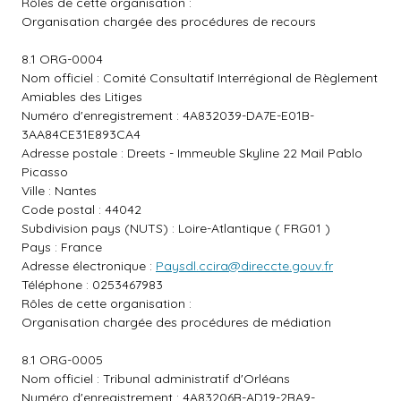
Rôles de cette organisation :
Organisation chargée des procédures de recours
8.1 ORG-0004
Nom officiel : Comité Consultatif Interrégional de Règlement
Amiables des Litiges
Numéro d'enregistrement : 4A832039-DA7E-E01B-
3AA84CE31E893CA4
Adresse postale : Dreets - Immeuble Skyline 22 Mail Pablo
Picasso
Ville : Nantes
Code postal : 44042
Subdivision pays (NUTS) : Loire-Atlantique ( FRG01 )
Pays : France
Adresse électronique :
Paysdl.ccira@direccte.gouv.fr
Téléphone : 0253467983
Rôles de cette organisation :
Organisation chargée des procédures de médiation
8.1 ORG-0005
Nom officiel : Tribunal administratif d'Orléans
Numéro d'enregistrement : 4A83206B-AD19-2BA9-