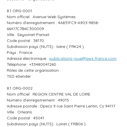
8.1 ORG-0001
Nom officiel : Avenue-Web Systèmes
Numéro d'enregistrement : 4A831FC9-A903-9858-
66A17C7B6C300009
Ville : Seyssinet-Pariset
Code postal : 38170
Subdivision pays (NUTS) : Isère ( FRK24 )
Pays : France
Adresse électronique :
publications-joue@aws-france.com
Téléphone : +33480041260
Rôles de cette organisation :
TED eSender
8.1 ORG-0002
Nom officiel : REGION CENTRE VAL DE LOIRE
Numéro d'enregistrement : 49015
Adresse postale : Dpecs 9 rue Saint Pierre Lentin, Cs 94117
Ville : Orleans
Code postal : 45041
Subdivision pays (NUTS) : Loiret ( FRB06 )