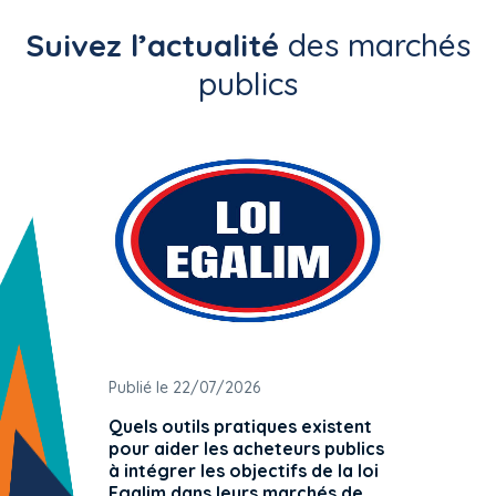
Suivez l’actualité
des marchés
publics
Publié le 22/07/2026
Publié 
Quels outils pratiques existent
L'ache
pour aider les acheteurs publics
attrib
à intégrer les objectifs de la loi
offre 
Egalim dans leurs marchés de
exact