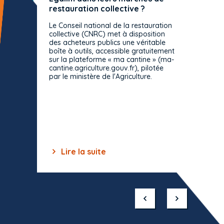
restauration collective ?
spécif
prévue
Le Conseil national de la restauration
consul
collective (CNRC) met à disposition
des acheteurs publics une véritable
Le Cons
boîte à outils, accessible gratuitement
décisio
sur la plateforme « ma cantine » (ma-
strict 
cantine.agriculture.gouv.fr), pilotée
: le rè
par le ministère de l'Agriculture.
s'impos
toutes 
celles-
dépourv
des off
Lire la suite
Lir
Item
1
of
10