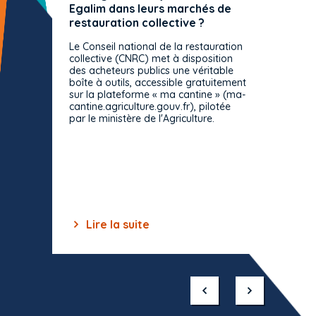
Egalim dans leurs marchés de
exact
restauration collective ?
spécif
prévue
Le Conseil national de la restauration
consul
collective (CNRC) met à disposition
des acheteurs publics une véritable
Le Cons
boîte à outils, accessible gratuitement
décisio
sur la plateforme « ma cantine » (ma-
strict 
cantine.agriculture.gouv.fr), pilotée
: le rè
par le ministère de l'Agriculture.
s'impos
toutes 
celles-
dépourv
des off
Lire la suite
Lir
Item
1
of
10