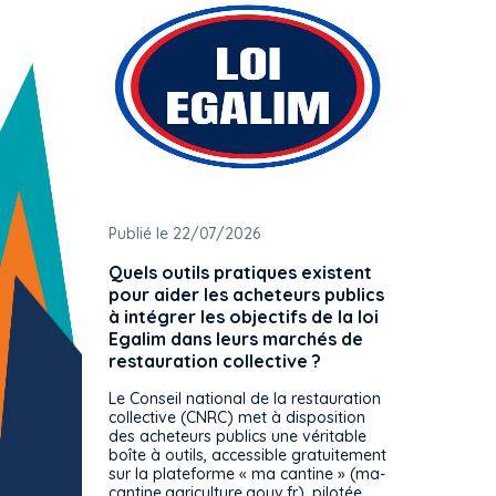
Publié le 22/07/2026
Publié 
Quels outils pratiques existent
L'ache
pour aider les acheteurs publics
attrib
à intégrer les objectifs de la loi
offre 
Egalim dans leurs marchés de
exact
restauration collective ?
spécif
prévue
Le Conseil national de la restauration
consul
collective (CNRC) met à disposition
des acheteurs publics une véritable
Le Cons
boîte à outils, accessible gratuitement
décisio
sur la plateforme « ma cantine » (ma-
strict 
cantine.agriculture.gouv.fr), pilotée