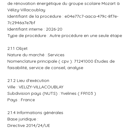
de rénovation énergétique du groupe scolaire Mozart à
Vélizy-Villacoublay
Identifiant de la procédure : e04e77c7-aaca-479c-8f7e-
7c2946a7e7bf
Identifiant interne : 2026-20
Type de procédure : Autre procédure en une seule étape
2.1.1 Objet
Nature du marché : Services
Nomenclature principale ( cpv ): 71241000 Études de
faisabilité, service de conseil, analyse
2.1.2 Lieu d'exécution
Ville : VELIZY-VILLACOUBLAY
Subdivision pays (NUTS) : Yvelines ( FR103 )
Pays : France
2.1.4 Informations générales
Base juridique :
Directive 2014/24/UE