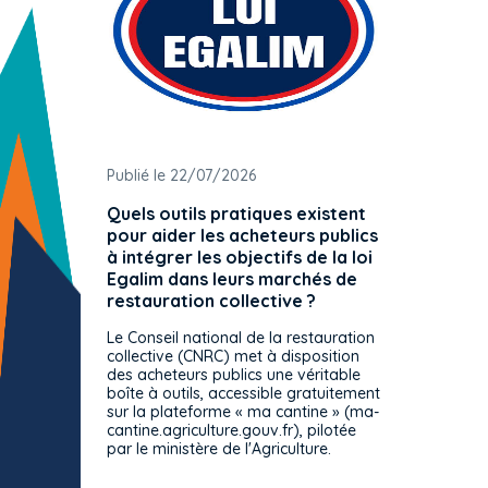
Publié le 22/07/2026
Publié 
Quels outils pratiques existent
L'ache
pour aider les acheteurs publics
attrib
à intégrer les objectifs de la loi
offre 
Egalim dans leurs marchés de
exact
restauration collective ?
spécif
prévue
Le Conseil national de la restauration
consul
collective (CNRC) met à disposition
des acheteurs publics une véritable
Le Cons
boîte à outils, accessible gratuitement
décisio
sur la plateforme « ma cantine » (ma-
strict 
cantine.agriculture.gouv.fr), pilotée
: le rè
par le ministère de l'Agriculture.
s'impos
toutes 