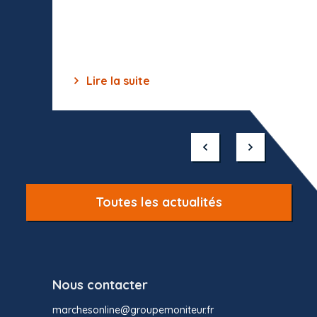
celles-
dépourv
des off
Lire la suite
Lir
Item
1
of
10
Toutes les actualités
Nous contacter
marchesonline@groupemoniteur.fr