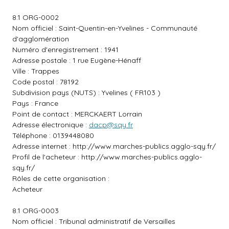
8.1 ORG-0002
Nom officiel : Saint-Quentin-en-Yvelines - Communauté
d'agglomération
Numéro d'enregistrement : 1941
Adresse postale : 1 rue Eugène-Hénaff
Ville : Trappes
Code postal : 78192
Subdivision pays (NUTS) : Yvelines ( FR103 )
Pays : France
Point de contact : MERCKAERT Lorrain
Adresse électronique :
dacp@sqy.fr
Téléphone : 0139448080
Adresse internet :
http://www.marches-publics.agglo-sqy.fr/
Profil de l'acheteur :
http://www.marches-publics.agglo-
sqy.fr/
Rôles de cette organisation :
Acheteur
8.1 ORG-0003
Nom officiel : Tribunal administratif de Versailles