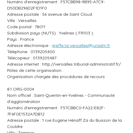
Numéro d'enregistrement : F57CBB98-9B95-A7C9-
D50DB296D2F1D1F0
Adresse postale : 56 avenue de Saint Cloud
Ville : Versailles
Code postal : 78011
Subdivision pays (NUTS) : Yvelines ( FR103 )
Pays : France
Adresse électronique :
greffe.ta-versailles@juradm.fr
Téléphone : 0139205400
Télécopieur : 0139205487
Adresse internet :
http://versailles.tribunal-administratif.fr/
Rôles de cette organisation :
Organisation chargée des procédures de recours
8.1 ORG-0004
Nom officiel : Saint-Quentin-en-Yvelines - Communauté
d'agglomération
Numéro d'enregistrement : F57CBBC0-FA22-E82F-
7F6F0E1532A7DB12
Adresse postale : 1 rue Eugène Hénaff Za du Buisson de la
Couldre
Ville : Trappes