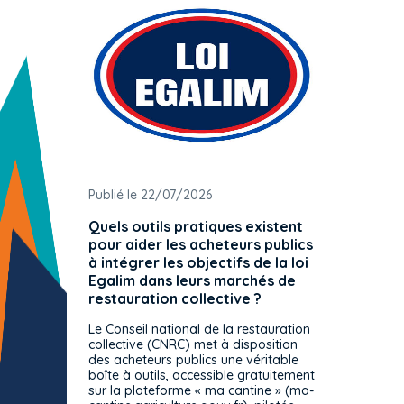
Publié le 22/07/2026
Publié 
Quels outils pratiques existent
L'ache
pour aider les acheteurs publics
attrib
à intégrer les objectifs de la loi
offre 
Egalim dans leurs marchés de
exact
restauration collective ?
spécif
prévue
Le Conseil national de la restauration
consul
collective (CNRC) met à disposition
des acheteurs publics une véritable
Le Cons
boîte à outils, accessible gratuitement
décisio
sur la plateforme « ma cantine » (ma-
strict 