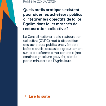
Publié le 22/07/2026
Publié 
Quels outils pratiques existent
L'ache
pour aider les acheteurs publics
attrib
à intégrer les objectifs de la loi
offre 
Egalim dans leurs marchés de
exact
restauration collective ?
spécif
prévue
Le Conseil national de la restauration
consul
collective (CNRC) met à disposition
des acheteurs publics une véritable
Le Cons
boîte à outils, accessible gratuitement
décisio
sur la plateforme « ma cantine » (ma-
strict 
cantine.agriculture.gouv.fr), pilotée
: le rè
par le ministère de l'Agriculture.
s'impos
toutes 
celles-
dépourv
des off
Lire la suite
Lir