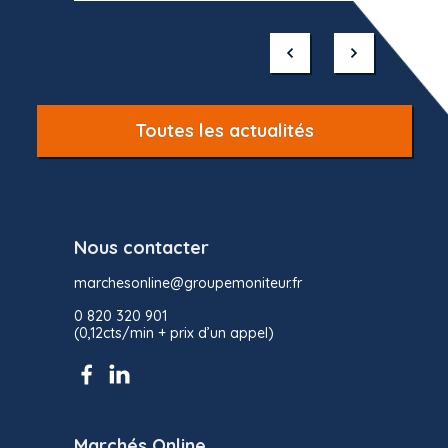
Item
1
of
10
Toutes les actualités
Nous contacter
marchesonline@groupemoniteur.fr
0 820 320 901
(0,12cts/min + prix d’un appel)
Marchés Online