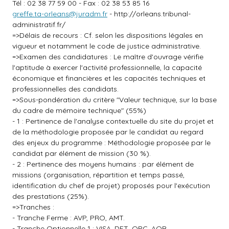
Tél : 02 38 77 59 00 - Fax : 02 38 53 85 16
greffe.ta-orleans@juradm.fr
-
http://orleans.tribunal-
administratif.fr/
=>Délais de recours : Cf. selon les dispositions légales en
vigueur et notamment le code de justice administrative.
=>Examen des candidatures : Le maître d'ouvrage vérifie
l'aptitude à exercer l'activité professionnelle, la capacité
économique et financières et les capacités techniques et
professionnelles des candidats.
=>Sous-pondération du critère "Valeur technique, sur la base
du cadre de mémoire technique" (55%)
- 1 : Pertinence de l'analyse contextuelle du site du projet et
de la méthodologie proposée par le candidat au regard
des enjeux du programme : Méthodologie proposée par le
candidat par élément de mission (30 %).
- 2 : Pertinence des moyens humains : par élément de
missions (organisation, répartition et temps passé,
identification du chef de projet) proposés pour l'exécution
des prestations (25%).
=>Tranches :
- Tranche Ferme : AVP, PRO, AMT.
- Tranche Optionnelle 1 : VISA, DET, OPC, AOR.