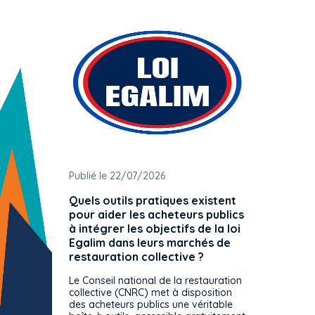
Publié le 22/07/2026
Publié 
Quels outils pratiques existent
L'ache
pour aider les acheteurs publics
attrib
à intégrer les objectifs de la loi
offre 
Egalim dans leurs marchés de
exact
restauration collective ?
spécif
prévue
Le Conseil national de la restauration
consul
collective (CNRC) met à disposition
des acheteurs publics une véritable
Le Cons