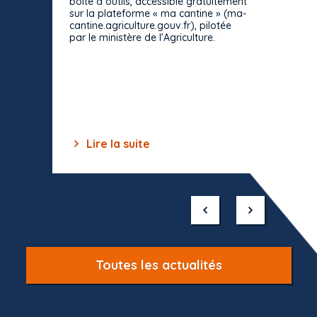
boîte à outils, accessible gratuitement
décisio
sur la plateforme « ma cantine » (ma-
strict 
cantine.agriculture.gouv.fr), pilotée
: le rè
par le ministère de l'Agriculture.
s'impos
toutes 
celles-
dépourv
des off
Lire la suite
Lir
Item
1
of
10
Toutes les actualités