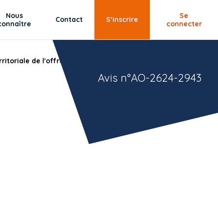
Nous
Se
Contact
S’inscrire
connaître
connecter
ritoriale de l'offre PASA en EHPAD
Avis n°AO-2624-2943