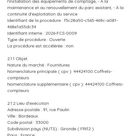
l'installation des équipements de comptage, - À la
maintenance et au renouvellement du parc existant, - À la
continuité d'exploitation du service
Identifiant de la procédure : f3c28a50-c565-469c-a081-
468e1a55dc34
Identifiant interne : 2026-FCS-0009
Type de procédure : Ouverte
La procédure est accélérée : non
2.1.1 Objet
Nature du marché : Fournitures
Nomenclature principale ( cpv ): 44424100 Coffrets-
compteurs
Nomenclature supplémentaire ( cpv ): 44424100 Coffrets-
compteurs
2.1.2 Lieu d'exécution
Adresse postale : 91, rue Paulin
Ville : Bordeaux
Code postal : 33000
Subdivision pays (NUTS) : Gironde ( FRI12 )
Pays : France