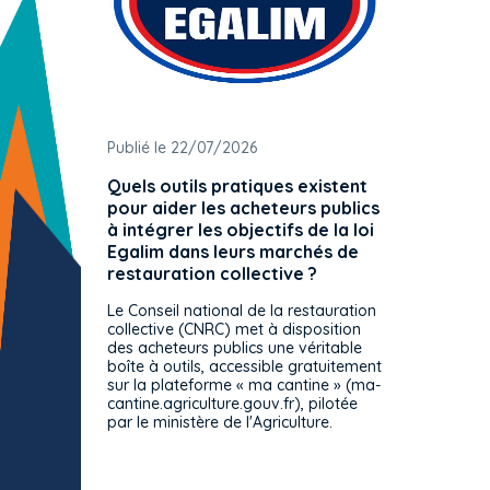
Publié le 22/07/2026
Publié 
Quels outils pratiques existent
L'ache
pour aider les acheteurs publics
attrib
à intégrer les objectifs de la loi
offre 
Egalim dans leurs marchés de
exact
restauration collective ?
spécif
prévue
Le Conseil national de la restauration
consul
collective (CNRC) met à disposition
des acheteurs publics une véritable
Le Cons
boîte à outils, accessible gratuitement
décisio
sur la plateforme « ma cantine » (ma-
strict 
cantine.agriculture.gouv.fr), pilotée
: le rè
par le ministère de l'Agriculture.
s'impos
toutes 
celles-
dépourv