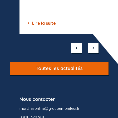
des off
Lire la suite
Lir
Item
1
of
10
Toutes les actualités
Nous contacter
marchesonline@groupemoniteur.fr
0 820 320 901