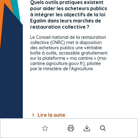
Quels outils pratiques existent
L'ache
pour aider les acheteurs publics
attrib
à intégrer les objectifs de la loi
offre 
Egalim dans leurs marchés de
exact
restauration collective ?
spécif
prévue
Le Conseil national de la restauration
consul
collective (CNRC) met à disposition
des acheteurs publics une véritable
Le Cons
boîte à outils, accessible gratuitement
décisio
sur la plateforme « ma cantine » (ma-
strict 
cantine.agriculture.gouv.fr), pilotée
: le rè
par le ministère de l'Agriculture.
s'impos
toutes 
celles-
dépourv
des off
Lire la suite
Lir
Item
1