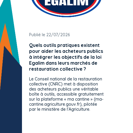
Publié le 22/07/2026
Publié 
Quels outils pratiques existent
L'ache
pour aider les acheteurs publics
attrib
à intégrer les objectifs de la loi
offre 
Egalim dans leurs marchés de
exact
restauration collective ?
spécif
prévue
Le Conseil national de la restauration
consul
collective (CNRC) met à disposition
des acheteurs publics une véritable
Le Cons
boîte à outils, accessible gratuitement
décisio
sur la plateforme « ma cantine » (ma-
strict 
cantine.agriculture.gouv.fr), pilotée
: le rè
par le ministère de l'Agriculture.
s'impos
toutes 
celles-
dépourv
des off