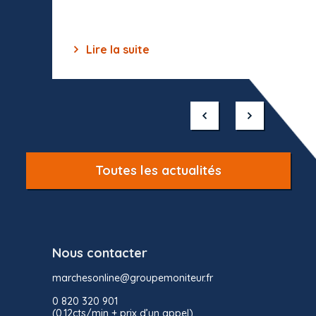
Lire la suite
Lir
Item
1
of
10
Toutes les actualités
Nous contacter
marchesonline@groupemoniteur.fr
0 820 320 901
(0,12cts/min + prix d’un appel)