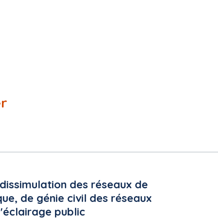
er
argé de l'exécution du marché doivent être mentionnés : Non requise
UE
i
//avis/index.cfm?fuseaction=dematEnt.login&type=DCE&IDM=75851
 dissimulation des réseaux de
que, de génie civil des réseaux
'éclairage public