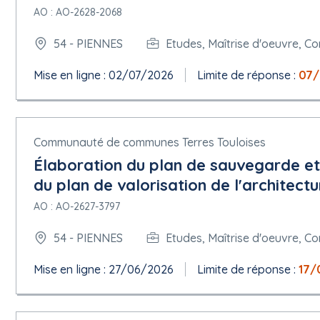
Conditions de présentation :
AO : AO-2628-2068
Présentation par voie électronique : Requise
Adresse de présentation :
https://dl.aws-achat.info//avis/ind
54 - PIENNES
Etudes, Maîtrise d'oeuvre, Co
Langues dans lesquelles les offres ou demandes de participation
Catalogue électronique : Non autorisée
Mise en ligne : 02/07/2026
Limite de réponse :
07/
Variantes : Non autorisée
Description de la garantie financière : Cf.Rc
Date limite de réception des offres :
Communauté de communes Terres Touloises
07/07/2026 à 12:00
Élaboration du plan de sauvegarde et
du plan de valorisation de l'architect
Date limite de validité de l'offre : 3 Mois
Informations relatives à l'ouverture publique :
AO : AO-2627-3797
Date d'ouverture : 07/07/2026 à 12:01
Lieu : Piennes
54 - PIENNES
Etudes, Maîtrise d'oeuvre, Co
Conditions du marché :
Le marché doit être exécuté dans le cadre de programmes d'em
Mise en ligne : 27/06/2026
Limite de réponse :
17/
Conditions relatives à l'exécution du contrat : Date prévisionn
l'ensemble de la prestation : 36 mois
Facturation en ligne : Requise
La commande en ligne sera utilisée : non