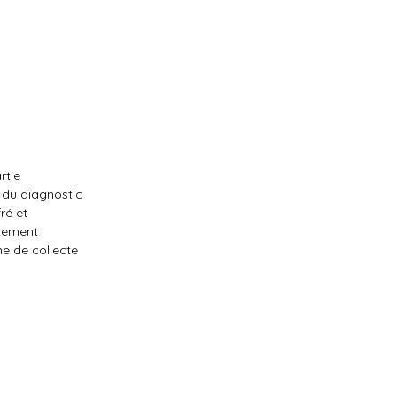
rtie
 du diagnostic
ré et
quement
me de collecte