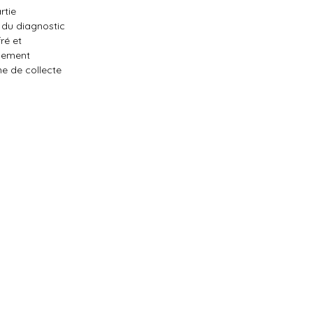
rtie
 du diagnostic
ré et
quement
me de collecte