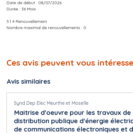
Date de début : 08/07/2026
Durée : 36 Mois
5.1.4 Renouvellement
Nombre maximal de renouvellements : 0
5.1.5 Valeur
Valeur estimée hors TVA : 400,000 Euro
5.1.6 Informations générales
Ces avis peuvent vous intéress
Participation réservée : La participation n'est pas réservée.
Les noms et les qualifications professionnelles du personnel ch
Projet de passation de marché non financé par des fonds de l'
Avis similaires
Le marché relève de l'accord sur les marchés publics (AMP) : ou
5.1.11 Documents de marché
Adresse des documents de marché :
https://dl.aws-achat.info
Synd Dep Elec Meurthe et Moselle
Canal de communication ad hoc :
Maitrise d'oeuvre pour les travaux de
Nom : AW Solutions
distribution publique d'énergie électri
5.1.12 Conditions du marché public
de communications électroniques et d