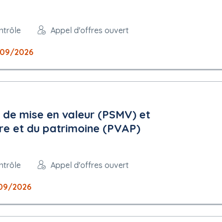
ex.cfm?fuseaction=demat.termes&IDM=75851
ntrôle
Appel d'offres ouvert
 peuvent être présentées : français
09/2026
 de mise en valeur (PSMV) et
ure et du patrimoine (PVAP)
ntrôle
Appel d'offres ouvert
plois protégés : Non
09/2026
elle de commencement de la prestation : septembre 2026 Durée prévis