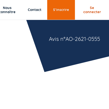
Nous
Se
Contact
S’inscrire
connaître
connecter
Avis n°AO-2621-0555