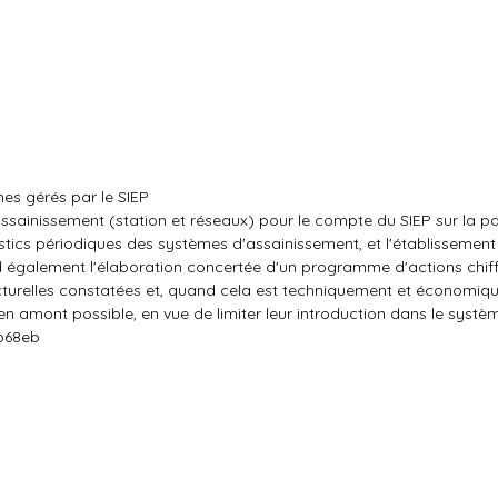
mes gérés par le SIEP
assainissement (station et réseaux) pour le compte du SIEP sur la pa
stics périodiques des systèmes d'assainissement, et l'établissement
également l'élaboration concertée d'un programme d'actions chiff
tructurelles constatées et, quand cela est techniquement et économi
n amont possible, en vue de limiter leur introduction dans le systè
1b68eb