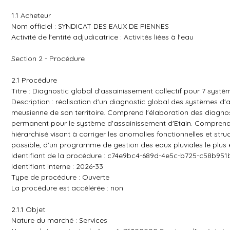
1.1 Acheteur
Nom officiel : SYNDICAT DES EAUX DE PIENNES
Activité de l'entité adjudicatrice : Activités liées à l'eau
Section 2 - Procédure
2.1 Procédure
Titre : Diagnostic global d'assainissement collectif pour 7 systè
Description : réalisation d'un diagnostic global des systèmes d'
meusienne de son territoire. Comprend l'élaboration des diagno
permanent pour le système d'assainissement d'Etain. Comprend 
hiérarchisé visant à corriger les anomalies fonctionnelles et s
possible, d'un programme de gestion des eaux pluviales le plus e
Identifiant de la procédure : c74e9bc4-689d-4e5c-b725-c58b95
Identifiant interne : 2026-33
Type de procédure : Ouverte
La procédure est accélérée : non
2.1.1 Objet
Nature du marché : Services