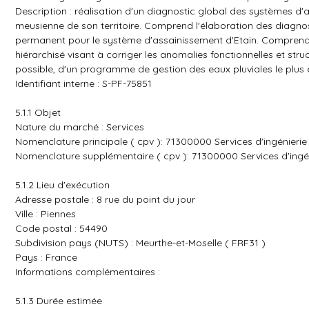
Description : réalisation d'un diagnostic global des systèmes d'
meusienne de son territoire. Comprend l'élaboration des diagno
permanent pour le système d'assainissement d'Etain. Comprend 
hiérarchisé visant à corriger les anomalies fonctionnelles et s
possible, d'un programme de gestion des eaux pluviales le plus e
Identifiant interne : S-PF-75851
5.1.1 Objet
Nature du marché : Services
Nomenclature principale ( cpv ): 71300000 Services d'ingénierie
Nomenclature supplémentaire ( cpv ): 71300000 Services d'ingé
5.1.2 Lieu d'exécution
Adresse postale : 8 rue du point du jour
Ville : Piennes
Code postal : 54490
Subdivision pays (NUTS) : Meurthe-et-Moselle ( FRF31 )
Pays : France
Informations complémentaires :
5.1.3 Durée estimée