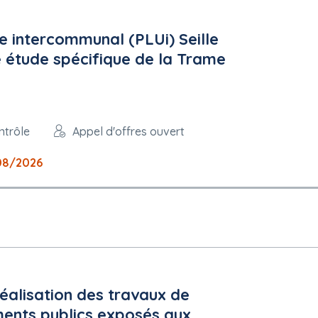
auquel un marché est attribué : Cf.Rc
e intercommunal (PLUi) Seille
e étude spécifique de la Trame
ntrôle
Appel d'offres ouvert
08/2026
nistratif de Nancy
la procédure de passation de marché : SIEP
n des recours : Tribunal administratif de Nancy
alisation des travaux de
iments publics exposés aux