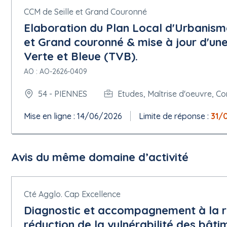
Le paiement en ligne sera utilisé : non
CCM de Seille et Grand Couronné
Forme juridique que doit revêtir un groupe de soumissionnaires 
Elaboration du Plan Local d'Urbanism
Montage financier : Cf Rc
et Grand couronné & mise à jour d'un
5.1.15 Techniques
Verte et Bleue (TVB).
Accord-cadre :
AO : AO-2626-0409
Pas d'accord-cadre
Informations sur le système d'acquisition dynamique :
54 - PIENNES
Etudes, Maîtrise d'oeuvre, Co
Pas de système d'acquisition dynamique
Enchère électronique : non
Mise en ligne : 14/06/2026
Limite de réponse :
31/
5.1.16 Informations complémentaires, médiation et réexamen
Organisation chargée des procédures de recours : Tribunal admi
Organisation qui fournit des informations complémentaires sur 
Avis du même domaine d’activité
Organisation qui fournit des précisions concernant l'introductio
TED eSender : Avenue-Web Systèmes
Section 8 - Organisations
Cté Agglo. Cap Excellence
Diagnostic et accompagnement à la ré
8.1 ORG-0001
réduction de la vulnérabilité des bât
Nom officiel : Avenue-Web Systèmes