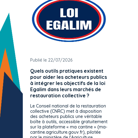
Publié le 22/07/2026
Publié 
Quels outils pratiques existent
L'ache
pour aider les acheteurs publics
attrib
à intégrer les objectifs de la loi
offre 
Egalim dans leurs marchés de
exact
restauration collective ?
spécif
prévue
Le Conseil national de la restauration
consul
collective (CNRC) met à disposition
des acheteurs publics une véritable
Le Cons
boîte à outils, accessible gratuitement
décisio
sur la plateforme « ma cantine » (ma-
strict 
cantine.agriculture.gouv.fr), pilotée
: le rè
par le ministère de l'Agriculture.