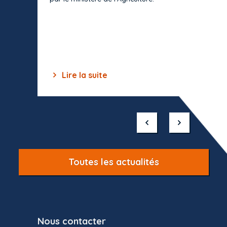
s'impos
toutes 
celles-
dépourv
des off
Lire la suite
Lir
Item
1
of
10
Toutes les actualités
Nous contacter