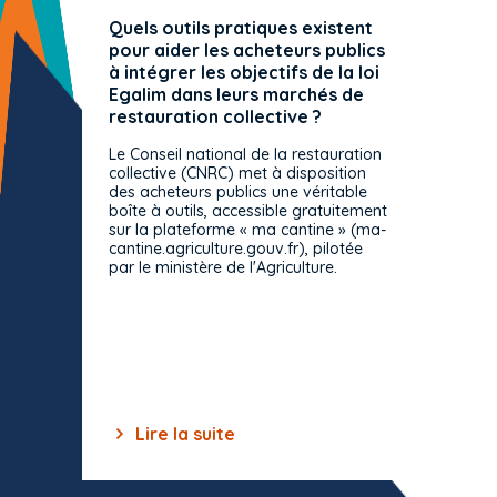
Quels outils pratiques existent
L'ache
pour aider les acheteurs publics
attrib
à intégrer les objectifs de la loi
offre 
Egalim dans leurs marchés de
exact
restauration collective ?
spécif
prévue
Le Conseil national de la restauration
consul
collective (CNRC) met à disposition
des acheteurs publics une véritable
Le Cons
boîte à outils, accessible gratuitement
décisio
sur la plateforme « ma cantine » (ma-
strict 
cantine.agriculture.gouv.fr), pilotée
: le rè
par le ministère de l'Agriculture.
s'impos
toutes 
celles-
dépourv
des off
Lire la suite
Lir
Item