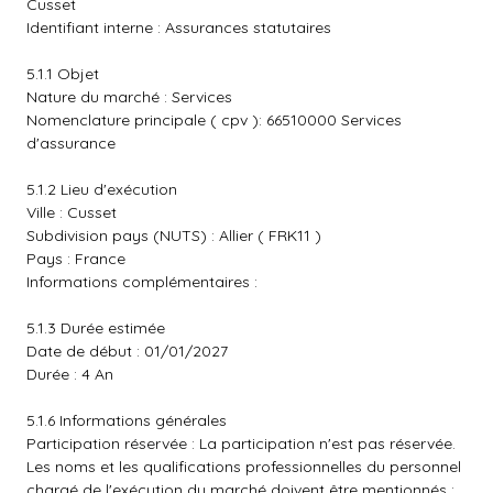
Cusset
Identifiant interne : Assurances statutaires
5.1.1 Objet
Nature du marché : Services
Nomenclature principale ( cpv ): 66510000 Services
d'assurance
5.1.2 Lieu d'exécution
Ville : Cusset
Subdivision pays (NUTS) : Allier ( FRK11 )
Pays : France
Informations complémentaires :
5.1.3 Durée estimée
Date de début : 01/01/2027
Durée : 4 An
5.1.6 Informations générales
Participation réservée : La participation n'est pas réservée.
Les noms et les qualifications professionnelles du personnel
chargé de l'exécution du marché doivent être mentionnés :