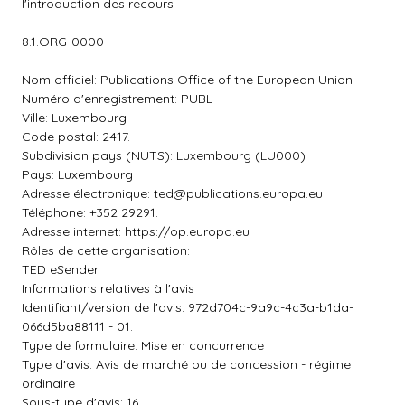
l'introduction des recours
8.1.ORG-0000
Nom officiel: Publications Office of the European Union
Numéro d'enregistrement: PUBL
Ville: Luxembourg
Code postal: 2417.
Subdivision pays (NUTS): Luxembourg (LU000)
Pays: Luxembourg
Adresse électronique:
ted@publications.europa.eu
Téléphone: +352 29291.
Adresse internet: https://op.europa.eu
Rôles de cette organisation:
TED eSender
Informations relatives à l'avis
Identifiant/version de l'avis: 972d704c-9a9c-4c3a-b1da-
066d5ba88111 - 01.
Type de formulaire: Mise en concurrence
Type d'avis: Avis de marché ou de concession - régime
ordinaire
Sous-type d'avis: 16.