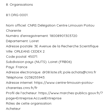
8. Organisations
8.1.ORG-0001.
Nom officiel: CNRS Délégation Centre Limousin Poitou
Charente
Numéro d'enregistrement: 18008901303720
Département: Loiret
Adresse postale: 3E Avenue de la Recherche Scientifique
Ville: ORLEANS CEDEX 2.
Code postal: 45071.
Subdivision pays (NUTS): Loiret (FRB06)
Pays: France
Adresse électronique:
dr08.liste.sfc.pole.achats@cnrs.fr
Téléphone: 0238255943.
Adresse internet: https://www.centre-limousin-poitou-
charentes.cnrs.fr/fr
Profil de l'acheteur: https://www.marches-publics.gouv.fr/?
page=Entreprise.AccueilEntreprise
Rôles de cette organisation:
Acheteur