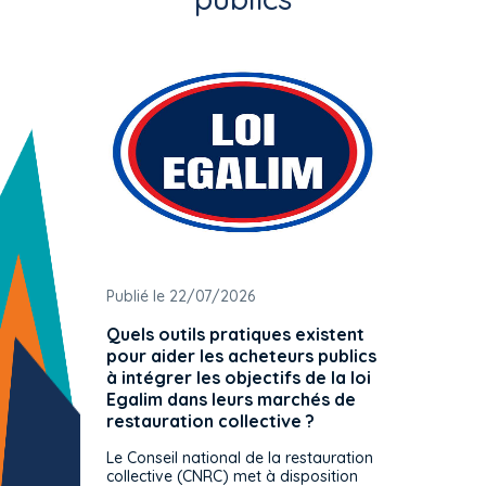
Publié le 22/07/2026
Publié 
Quels outils pratiques existent
L'ache
pour aider les acheteurs publics
attrib
à intégrer les objectifs de la loi
offre 
Egalim dans leurs marchés de
exact
restauration collective ?
spécif
prévue
Le Conseil national de la restauration
consul
collective (CNRC) met à disposition