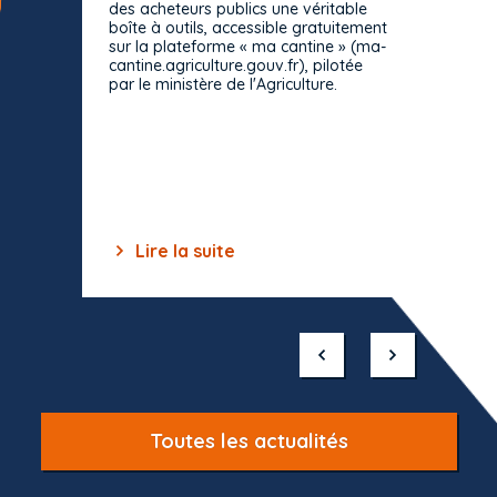
des acheteurs publics une véritable
Le Cons
boîte à outils, accessible gratuitement
décisio
sur la plateforme « ma cantine » (ma-
strict 
cantine.agriculture.gouv.fr), pilotée
: le rè
par le ministère de l'Agriculture.
s'impos
toutes 
celles-
dépourv
des off
Lire la suite
Lir
Item
1
of
10
Toutes les actualités