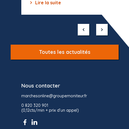
Lire la suite
Lir
Item
1
of
10
Toutes les actualités
Nous contacter
marchesonline@groupemoniteur.fr
0 820 320 901
(0,12cts/min + prix d’un appel)