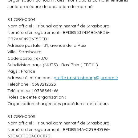
Organisation qui fournit des informations complémentaires
sur la procédure de passation de marché
8.1 ORG-0004
Nom officiel : Tribunal administratif de Strasbourg
Numéro d'enregistrement : BFDB5537-D4B3-AFD6-
CB2AAE49B6F5DED1
Adresse postale : 31, avenue de la Paix
Ville : Strasbourg
Code postal : 67070
Subdivision pays (NUTS) : Bas-Rhin ( FRF11 )
Pays : France
Adresse électronique :
greffe.ta-strasbourg@juradm.fr
Téléphone : 0388212323
Télécopieur : 0388364466
Rôles de cette organisation :
Organisation chargée des procédures de recours
8.1 ORG-0005
Nom officiel : Tribunal administratif de Strasbourg
Numéro d'enregistrement : BFDB554A-C29B-D996-
6BCACF1DB4C0C87D