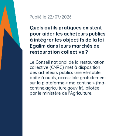
Publié le 22/07/2026
Publié 
Quels outils pratiques existent
L'ache
pour aider les acheteurs publics
attrib
à intégrer les objectifs de la loi
offre 
Egalim dans leurs marchés de
exact
restauration collective ?
spécif
prévue
Le Conseil national de la restauration
consul
collective (CNRC) met à disposition
des acheteurs publics une véritable
Le Cons
boîte à outils, accessible gratuitement
décisio
sur la plateforme « ma cantine » (ma-
strict 
cantine.agriculture.gouv.fr), pilotée
: le rè
par le ministère de l'Agriculture.
s'impos
toutes 
celles-
dépourv
des off