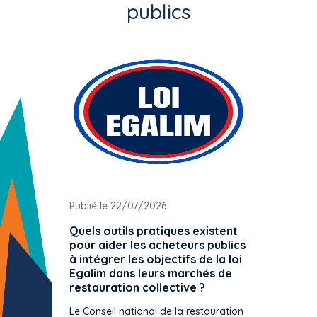
publics
Publié le 22/07/2026
Publié 
Quels outils pratiques existent
L'ache
pour aider les acheteurs publics
attrib
à intégrer les objectifs de la loi
offre 
Egalim dans leurs marchés de
exact
restauration collective ?
spécif
prévue
Le Conseil national de la restauration
consul