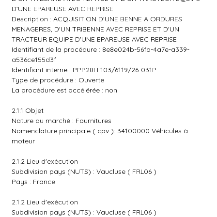
D'UNE EPAREUSE AVEC REPRISE
Description : ACQUISITION D'UNE BENNE A ORDURES
MENAGERES, D'UN TRIBENNE AVEC REPRISE ET D'UN
TRACTEUR EQUIPE D'UNE EPAREUSE AVEC REPRISE
Identifiant de la procédure : 8e8e024b-56fa-4a7e-a339-
a536ce155d3f
Identifiant interne : PPP28H-103/6119/26-031P
Type de procédure : Ouverte
La procédure est accélérée : non
2.1.1 Objet
Nature du marché : Fournitures
Nomenclature principale ( cpv ): 34100000 Véhicules à
moteur
2.1.2 Lieu d'exécution
Subdivision pays (NUTS) : Vaucluse ( FRL06 )
Pays : France
2.1.2 Lieu d'exécution
Subdivision pays (NUTS) : Vaucluse ( FRL06 )