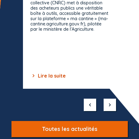
collective (CNRC) met à disposition
des acheteurs publics une véritable
Le Cons
boîte à outils, accessible gratuitement
décisio
sur la plateforme « ma cantine » (ma-
strict 
cantine.agriculture.gouv.fr), pilotée
: le rè
par le ministère de l'Agriculture.
s'impos
toutes 
celles-
dépourv
des off
Lire la suite
Lir
Item
1
of
10
Toutes les actualités