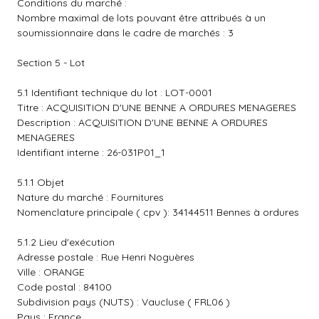
Conditions du marché :
Nombre maximal de lots pouvant être attribués à un
soumissionnaire dans le cadre de marchés : 3
Section 5 - Lot
5.1 Identifiant technique du lot : LOT-0001
Titre : ACQUISITION D'UNE BENNE A ORDURES MENAGERES
Description : ACQUISITION D'UNE BENNE A ORDURES
MENAGERES
Identifiant interne : 26-031P01_1
5.1.1 Objet
Nature du marché : Fournitures
Nomenclature principale ( cpv ): 34144511 Bennes à ordures
5.1.2 Lieu d'exécution
Adresse postale : Rue Henri Noguères
Ville : ORANGE
Code postal : 84100
Subdivision pays (NUTS) : Vaucluse ( FRL06 )
Pays : France