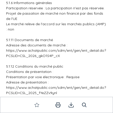
5.1.6 Informations générales
Participation réservée : La participation n'est pas réservée.
Projet de passation de marché non financé par des fonds
de l'UE
Le marché relève de l'accord sur les marchés publics (AMP)
: non
5.1.11 Documents de marché
Adresse des documents de marché :
https://www.achatpublic.com/sdm/ent/gen/ent_detail.do?
PCSLID=CSL_2026_gkO1S4P_cX
5.1.12 Conditions du marché public
Conditions de présentation :
Présentation par voie électronique : Requise
Adresse de présentation :
https://www.achatpublic.com/sdm/ent/gen/ent_detail.do?
PCSLID=CSL_2025_fYeZZv9ynl
Langues dans lesquelles les offres ou demandes de
participation peuvent être présentées : français
Catalogue électronique : Non autorisée