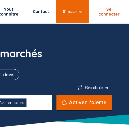
Nous
Se
Contact
S’inscrire
connaître
connecter
 marchés
t devis
Réinitialiser
Activer l’alerte
Avis en cours