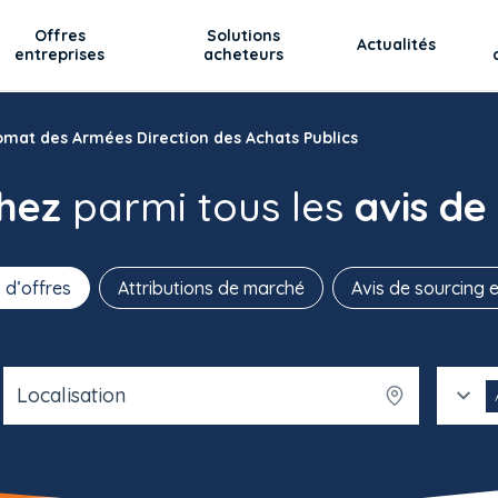
Offres
Solutions
Actualités
entreprises
acheteurs
mat des Armées Direction des Achats Publics
chez
parmi tous les
avis de
 d’offres
Attributions de marché
Avis de sourcing e
Localisation