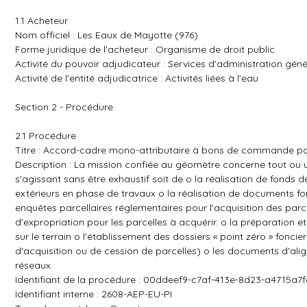
1.1 Acheteur
Nom officiel : Les Eaux de Mayotte (976)
Forme juridique de l'acheteur : Organisme de droit public
Activité du pouvoir adjudicateur : Services d'administration géné
Activité de l'entité adjudicatrice : Activités liées à l'eau
Section 2 - Procédure
2.1 Procédure
Titre : Accord-cadre mono-attributaire à bons de commande po
Description : La mission confiée au géomètre concerne tout ou 
s'agissant sans être exhaustif soit de o la réalisation de fonds d
extérieurs en phase de travaux o la réalisation de documents fon
enquêtes parcellaires réglementaires pour l'acquisition des par
d'expropriation pour les parcelles à acquérir. o la préparation et 
sur le terrain o l'établissement des dossiers « point zéro » foncie
d'acquisition ou de cession de parcelles) o les documents d'ali
réseaux.
Identifiant de la procédure : 00ddeef9-c7af-413e-8d23-a4715a7f
Identifiant interne : 2608-AEP-EU-PI