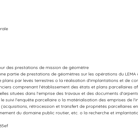
rale
ur des prestations de mission de géomètre
une partie de prestations de géomètres sur les opérations du LEMA
e plans par levés terrestres o la réalisation d'implantations et de co
ciers comprenant l'établissement des états et plans parcellaires afi
celles situées dans l'emprise des travaux et des documents d'arpen
le suivi l'enquête parcellaire o la matérialisation des emprises de l'i
r (acquisitions, rétrocession et transfert de propriétés parcellaires e
gnement du domaine public routier, etc. o la recherche et implantati
65ef