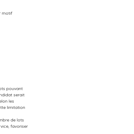
r motif
lots pouvant
ndidat serait
elon les
tte limitation
mbre de lots
vice, favoriser