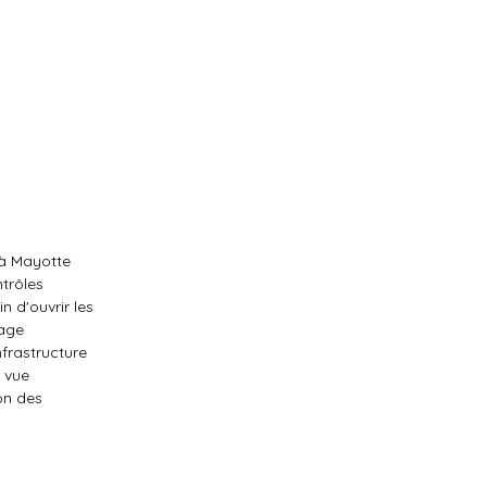
 à Mayotte
ntrôles
n d'ouvrir les
tage
nfrastructure
n vue
on des