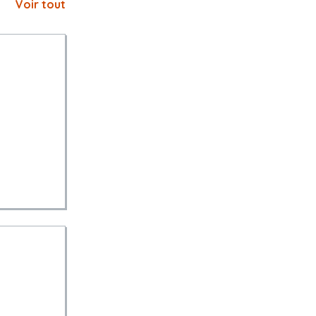
Voir tout
l prévu aux
ractuel prévu
idiction
rat est