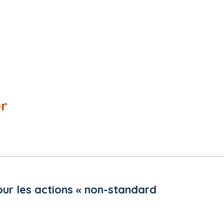
er
UE
n
ur les actions « non-standard