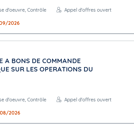
ises.fr/
ise d'oeuvre, Contrôle
Appel d'offres ouvert
09/2026
 peuvent être présentées : français
RE A BONS DE COMMANDE
QUE SUR LES OPERATIONS DU
ise d'oeuvre, Contrôle
Appel d'offres ouvert
plois protégés : Non
08/2026
e CCAP