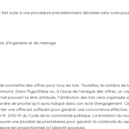
hé fait suite à une procédure précédemment déclarée sans suite pou
re, d'ingénierie et de métrage
de soumettre des offres pour tous les lots. Toutefois, le nombre de 
imums. Dans l'hypothèse où, à l'issue de l'analyse des offres, un ca
 pouvant lui être attribués, l'attribution des lots sera organisée s
l'ordre de priorité qu'il aura indiqué dans son acte d'engagement. Ce
er une offre est suffisant pour garantir une concurrence effective,
1 et R. 2142-15 du Code de la commande publique. La limitation du no
urer une pluralité de prestataires pour garantir la continuité du ser
sure est proportionnée à l'objectif poursuivi.