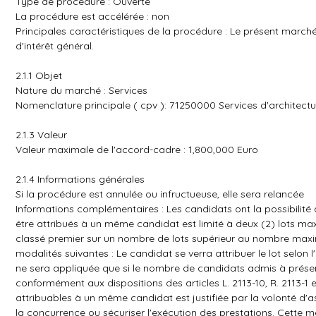
Type de procédure : Ouverte
La procédure est accélérée : non
Principales caractéristiques de la procédure : Le présent marc
d'intérêt général.
2.1.1 Objet
Nature du marché : Services
Nomenclature principale ( cpv ): 71250000 Services d'architectu
2.1.3 Valeur
Valeur maximale de l'accord-cadre : 1,800,000 Euro
2.1.4 Informations générales
Si la procédure est annulée ou infructueuse, elle sera relancée
Informations complémentaires : Les candidats ont la possibilité 
être attribués à un même candidat est limité à deux (2) lots max
classé premier sur un nombre de lots supérieur au nombre maximal
modalités suivantes : Le candidat se verra attribuer le lot selon 
ne sera appliquée que si le nombre de candidats admis à présent
conformément aux dispositions des articles L. 2113-10, R. 2113-
attribuables à un même candidat est justifiée par la volonté d'ass
la concurrence ou sécuriser l'exécution des prestations. Cette me