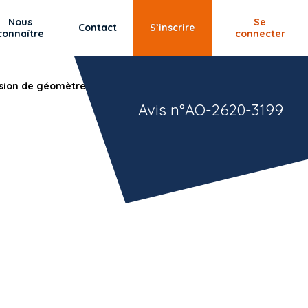
Nous
Se
Contact
S’inscrire
connaître
connecter
sion de géomètre.
Avis n°AO-2620-3199