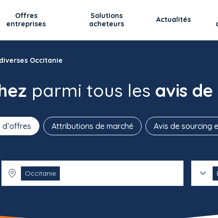
Offres
Solutions
Actualités
entreprises
acheteurs
diverses Occitanie
chez
parmi tous les
avis de
 d’offres
Attributions de marché
Avis de sourcing e
Occitanie