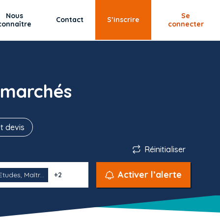
Nous
Se
Contact
S’inscrire
connaître
connecter
 marchés
t devis
Réinitialiser
Activer l’alerte
Etudes, Maîtr...
+2