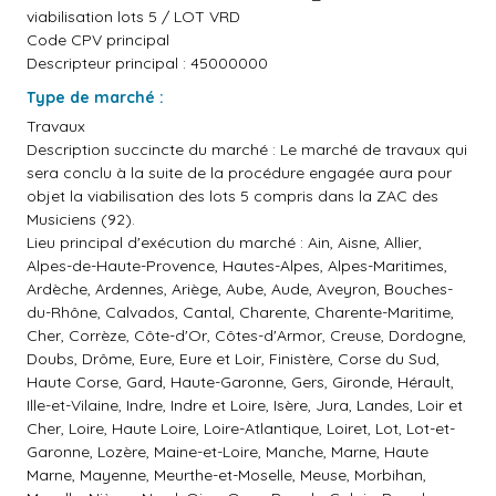
viabilisation lots 5 / LOT VRD
Code CPV principal
Descripteur principal : 45000000
Type de marché :
Travaux
Description succincte du marché : Le marché de travaux qui
sera conclu à la suite de la procédure engagée aura pour
objet la viabilisation des lots 5 compris dans la ZAC des
Musiciens (92).
Lieu principal d'exécution du marché : Ain, Aisne, Allier,
Alpes-de-Haute-Provence, Hautes-Alpes, Alpes-Maritimes,
Ardèche, Ardennes, Ariège, Aube, Aude, Aveyron, Bouches-
du-Rhône, Calvados, Cantal, Charente, Charente-Maritime,
Cher, Corrèze, Côte-d'Or, Côtes-d'Armor, Creuse, Dordogne,
Doubs, Drôme, Eure, Eure et Loir, Finistère, Corse du Sud,
Haute Corse, Gard, Haute-Garonne, Gers, Gironde, Hérault,
Ille-et-Vilaine, Indre, Indre et Loire, Isère, Jura, Landes, Loir et
Cher, Loire, Haute Loire, Loire-Atlantique, Loiret, Lot, Lot-et-
Garonne, Lozère, Maine-et-Loire, Manche, Marne, Haute
Marne, Mayenne, Meurthe-et-Moselle, Meuse, Morbihan,