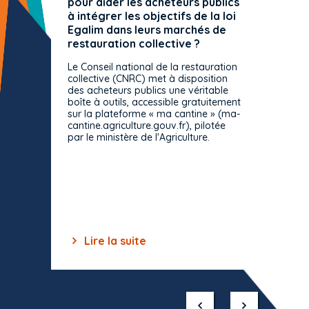
pour aider les acheteurs publics
attrib
à intégrer les objectifs de la loi
offre 
Egalim dans leurs marchés de
exact
restauration collective ?
spécif
prévue
Le Conseil national de la restauration
consul
collective (CNRC) met à disposition
des acheteurs publics une véritable
Le Cons
boîte à outils, accessible gratuitement
décisio
sur la plateforme « ma cantine » (ma-
strict 
cantine.agriculture.gouv.fr), pilotée
: le rè
par le ministère de l'Agriculture.
s'impos
toutes 
celles-
dépourv
des off
Lire la suite
Lir
Item
1
of