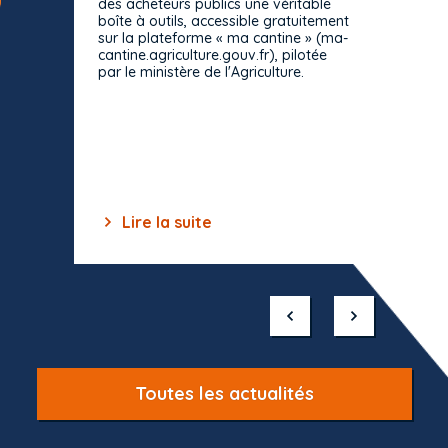
des acheteurs publics une véritable
Le Cons
boîte à outils, accessible gratuitement
décisio
sur la plateforme « ma cantine » (ma-
strict 
cantine.agriculture.gouv.fr), pilotée
: le rè
par le ministère de l'Agriculture.
s'impos
toutes 
celles-
dépourv
des off
Lire la suite
Lir
Item
1
of
10
Toutes les actualités