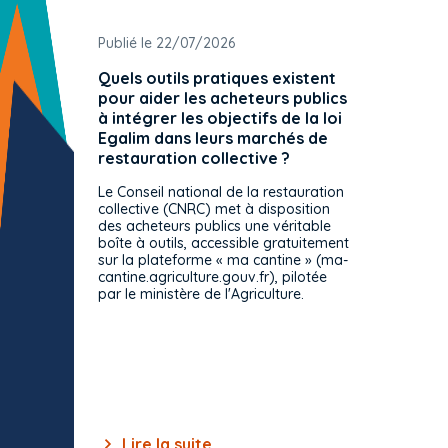
Publié le 22/07/2026
Publié 
Quels outils pratiques existent
L'ache
pour aider les acheteurs publics
attrib
à intégrer les objectifs de la loi
offre 
Egalim dans leurs marchés de
exact
restauration collective ?
spécif
prévue
Le Conseil national de la restauration
consul
collective (CNRC) met à disposition
des acheteurs publics une véritable
Le Cons
boîte à outils, accessible gratuitement
décisio
sur la plateforme « ma cantine » (ma-
strict 
cantine.agriculture.gouv.fr), pilotée
: le rè
par le ministère de l'Agriculture.
s'impos
toutes 
celles-
dépourv
des off
Lire la suite
Lir